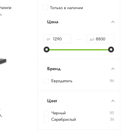
линги
Только в наличии
,
Цена
—
от
до
Бренд
Евродеталь
86
Цвет
е
Черный
50
м,
Серебристый
36