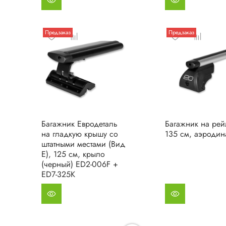
Предзаказ
Предзаказ
Багажник Евродеталь
Багажник на рей
на гладкую крышу со
135 см, аэродин
штатными местами (Вид
Е), 125 см, крыло
(черный) ED2-006F +
ED7-325K