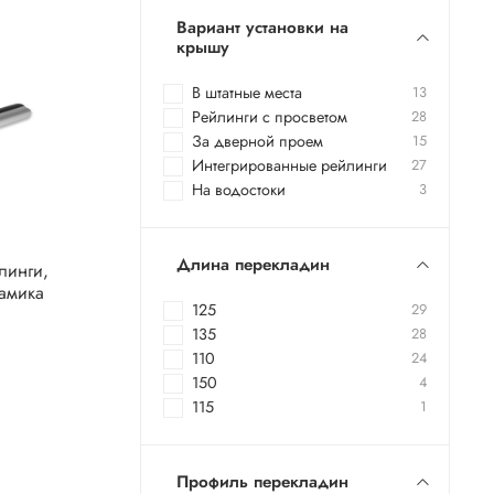
Вариант установки на
крышу
В штатные места
13
Рейлинги с просветом
28
За дверной проем
15
Интегрированные рейлинги
27
На водостоки
3
Длина перекладин
линги,
амика
125
29
135
28
110
24
150
4
115
1
Профиль перекладин