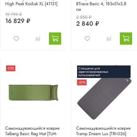
High Peak Kodiak XL [41131]
BTrace Basic 4, 183х51х3,8
см
19 799 ₽
3 550 ₽
16 829 ₽
2 840 ₽
-23%
Спеццена для
зарегистрированных
пользователей
-20%
Самонадувающийся коврик
Самонадувающийся коврик
Talberg Basic Reg Mat [TLM-
Tramp Dream Lux [TRI-026]