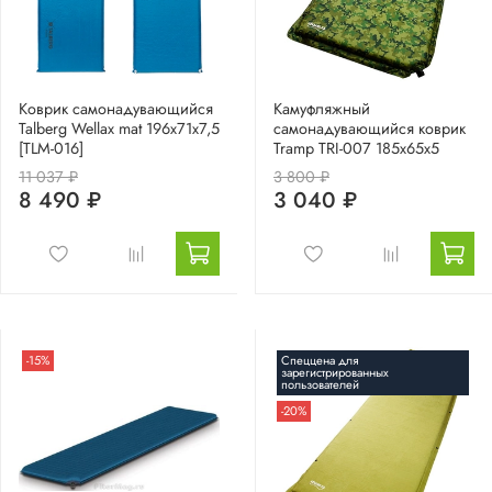
Коврик самонадувающийся
Камуфляжный
Talberg Wellax mat 196x71x7,5
самонадувающийся коврик
[TLM-016]
Tramp TRI-007 185х65х5
11 037 ₽
3 800 ₽
8 490 ₽
3 040 ₽
-15%
Спеццена для
зарегистрированных
пользователей
-20%