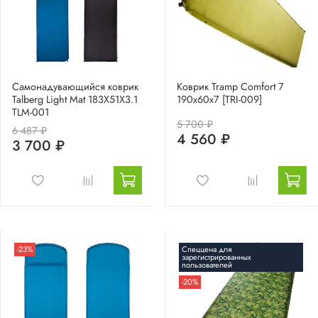
Самонадувающийся коврик
Коврик Tramp Comfort 7
Talberg Light Mat 183X51X3.1
190х60х7 [TRI-009]
TLM-001
5 700 ₽
6 487 ₽
4 560 ₽
3 700 ₽
-23%
Спеццена для
зарегистрированных
пользователей
-20%