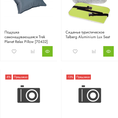
Подушка
Сиденье туристическое
самонадувающаяся Trek
Talberg Aluminium Lux Seat
Planet Relax Pillow [70432]
-8%
Предзаказ
-13%
Предзаказ