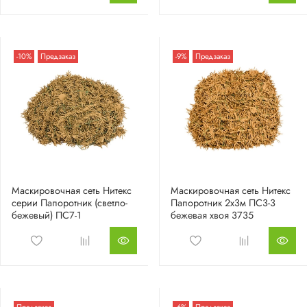
-10%
Предзаказ
-9%
Предзаказ
Маскировочная сеть Нитекс
Маскировочная сеть Нитекс
серии Папоротник (светло-
Папоротник 2х3м ПС3-3
бежевый) ПС7-1
бежевая хвоя 3735