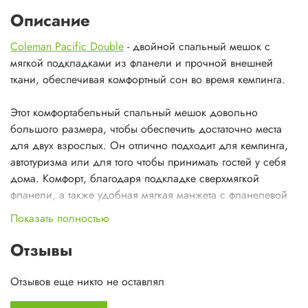
Описание
Coleman Pacific Double
- двойной спальный мешок с
мягкой подкладками из фланели и прочной внешней
ткани, обеспечивая комфортный сон во время кемпинга.
Этот комфортабельный спальный мешок довольно
большого размера, чтобы обеспечить достаточно места
для двух взрослых. Он отлично подходит для кемпинга,
автотуризма или для того чтобы принимать гостей у себя
дома. Комфорт, благодаря подкладке сверхмягкой
фланели, а также удобная мягкая манжета с фланелевой
подкладкой вокруг вашего лица и шеи.
Показать полностью
Этот спальник очень прочный, благодаря внешней ткани
из полиэстера, которая весьма устойчива к истиранию и
Отзывы
порезам. Также имеется 2 молнии, по каждой из сторон
спального мешка.
Отзывов еще никто не оставлял