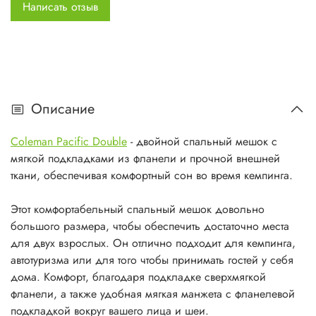
Характеристики:
Написать отзыв
Внешние размеры: 220 х 140 см
Внешняя ткань: полиэстер
Подкладка: фланель
Наполнитель: один слой, 1 х 350 г/м2
полиэфирного волокна
Описание
Размер упаковки: 46 х 37 см &Oslash;
Вес: 3,6 кг
Coleman Pacific Double
- двойной спальный мешок с
Комфортная температура: +9 &ordm;C
мягкой подкладками из фланели и прочной внешней
Предельная температура: +4 &ordm;C
ткани, обеспечивая комфортный сон во время кемпинга.
Экстремальная температура: -10 &ordm;C
Этот комфортабельный спальный мешок довольно
большого размера, чтобы обеспечить достаточно места
для двух взрослых. Он отлично подходит для кемпинга,
автотуризма или для того чтобы принимать гостей у себя
дома. Комфорт, благодаря подкладке сверхмягкой
фланели, а также удобная мягкая манжета с фланелевой
подкладкой вокруг вашего лица и шеи.