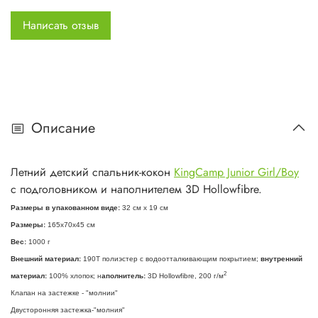
Написать отзыв
Описание
Летний детский спальник-кокон
KingCamp Junior Girl/Boy
с подголовником и наполнителем 3D Hollowfibre.
Размеры в упакованном виде:
32 см х 19 см
Размеры:
165х70
x
45 см
Вес:
1000 г
Внешний материал:
190Т полиэстер с водоотталкивающим покрытием;
внутренний
2
материал:
100% хлопок; н
аполнитель:
3
D
Hollowfibre
, 200 г/м
Клапан на застежке - "молнии"
Двусторонняя застежка-"молния"