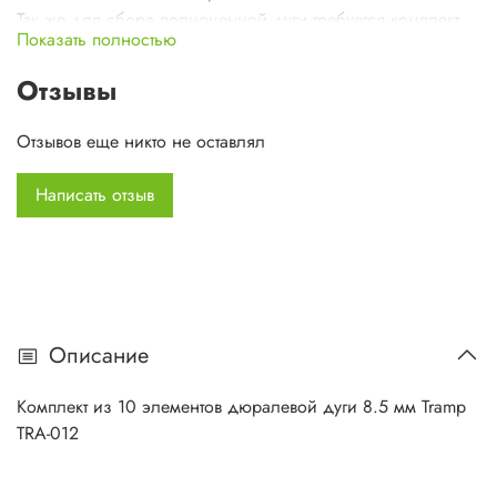
Так же для сбора полноценной дуги требуется комплект
Показать полностью
наконечников Tramp TRA-014
Отзывы
Отзывов еще никто не оставлял
Написать отзыв
Описание
Комплект из 10 элементов дюралевой дуги 8.5 мм Tramp
TRA-012