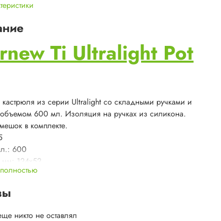
ктеристики
ание
rnew Ti Ultralight Pot
 кастрюля из серии Ultralight со складными ручками и
объемом 600 мл. Изоляция на ручках из силикона.
 мешок в комплекте.
5
л.: 600
 мм: 124х52
 полностью
 титан (ультралегкий)
вы
еще никто не оставлял