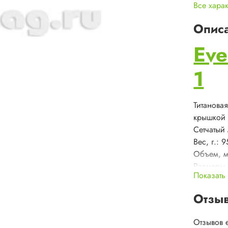
Все хара
Опис
Eve
1
Титановая
крышкой 
Сетчатый
Вес, г.: 9
Объем, м
Размеры,
Показать
Материал:
&nbsp;
Отзы
Отзывов 