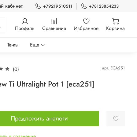
й кабинет
+79219510511
+78123854233
Профиль
Сравнение
Избранное
Корзина
Тенты
Еще
арт.
ECA251
(0)
w Ti Ultralight Pot 1 [eca251]
Предложить аналоги
ить в сравнение