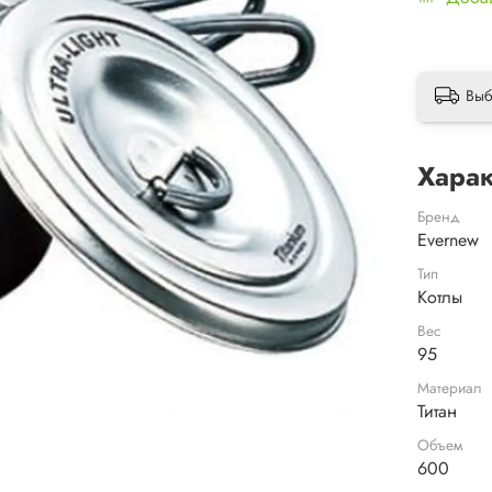
Выб
Харак
Бренд
Evernew
Тип
Котлы
Вес
95
Материал
Титан
Объем
600