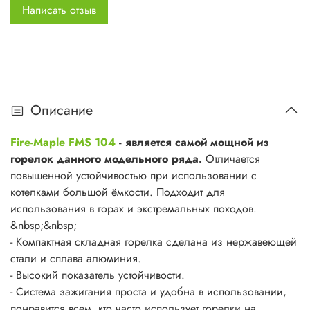
специальных желобов на лапках-держателях.&nbsp;
Написать отзыв
- Гибкий шланг обеспечивает удаленное подсоединение
резьбового сменного картриджа, позволяет, перевернув
сменный картридж, использовать топливо полностью.
- Система предотвращения потери топлива при
подсоединении-отсоединении сменного картриджа.
- Используется с резьбовыми сменными картриджами
Описание
любых типов. Возможно подсоединение к цанговому
баллону при помощи адаптера FMS-701.
Fire-Maple FMS 104
- является самой мощной из
горелок данного модельного ряда.
Отличается
Размеры:
повышенной устойчивостью при использовании с
- в разложенном виде: диаметр 220 мм, высота 77,2 мм
котелками большой ёмкости. Подходит для
- в сложенном виде: диаметр 134 мм, высота 77,2 мм,
использования в горах и экстремальных походов.
ширина 77,5 мм
&nbsp;&nbsp;
Вес: 235 г
- Компактная складная горелка сделана из нержавеющей
стали и сплава алюминия.
Мощность:
3200 Вт
- Высокий показатель устойчивости.
Газовая горелка FMS-104 подходит для рыбалки, трекинга
- Система зажигания проста и удобна в использовании,
и семейного отдыха на природе.
понравится всем, кто часто использует горелки на