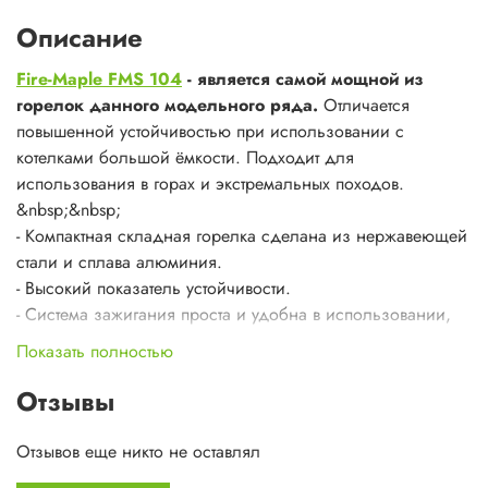
Описание
Fire-Maple FMS 104
- является самой мощной из
горелок данного модельного ряда.
Отличается
повышенной устойчивостью при использовании с
котелками большой ёмкости. Подходит для
использования в горах и экстремальных походов.
&nbsp;&nbsp;
- Компактная складная горелка сделана из нержавеющей
стали и сплава алюминия.
- Высокий показатель устойчивости.
- Система зажигания проста и удобна в использовании,
понравится всем, кто часто использует горелки на
Показать полностью
природе.
- Горелка складывается до минимальных размеров при
Отзывы
зоне опоры до 220 мм в разложенном виде.
- Горелка в раскрытом виде обеспечивает оптимальную
Отзывов еще никто не оставлял
поддержку посуды, скольжение отсутствует за счет