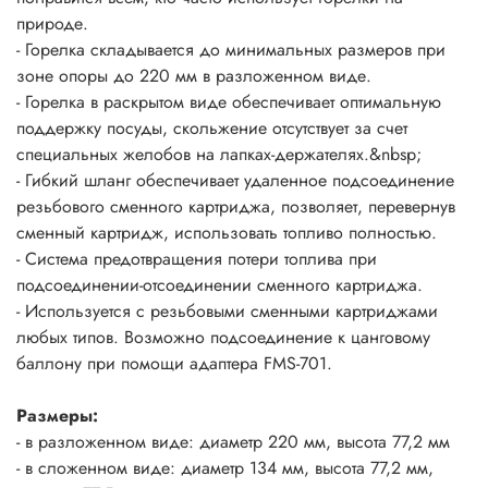
1 литр воды закипает за 3 минуты 55 секунд. При
природе.
условиях: (ГОСТ 2939-63) Атмосферное давление 760 мм
- Горелка складывается до минимальных размеров при
рт. ст., температура воздуха 20С, влажность 0%,
зоне опоры до 220 мм в разложенном виде.
температура воды 20С.
- Горелка в раскрытом виде обеспечивает оптимальную
поддержку посуды, скольжение отсутствует за счет
Расход топлива
при использовании фирменных сменных
специальных желобов на лапках-держателях.&nbsp;
картриджей Fire-Maple серии FMS-G составляет: Сменный
- Гибкий шланг обеспечивает удаленное подсоединение
картридж FMS-G3 110 г ~33 минут, сменный картридж
резьбового сменного картриджа, позволяет, перевернув
FMS-G2 230 г ~70 минут и сменный картридж FMS-G5
сменный картридж, использовать топливо полностью.
450 г ~135 минут.
- Система предотвращения потери топлива при
подсоединении-отсоединении сменного картриджа.
- Используется с резьбовыми сменными картриджами
любых типов. Возможно подсоединение к цанговому
баллону при помощи адаптера FMS-701.
Размеры:
- в разложенном виде: диаметр 220 мм, высота 77,2 мм
- в сложенном виде: диаметр 134 мм, высота 77,2 мм,