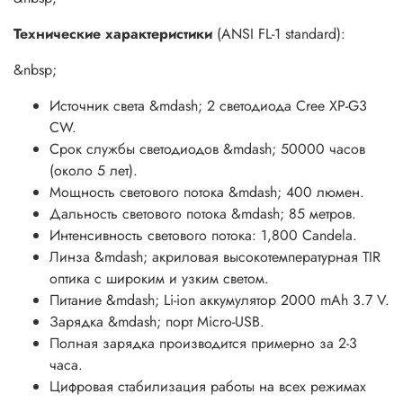
Управление &mdash; кнопка на выносном пульте.
Технические характеристики
(ANSI FL-1 standard):
Включение/выключение/переключение режимов
&mdash; нажатием на кнопку фонаря.
&nbsp;
Угол вращения фонаря 180&deg;.&nbsp;
Эластичное налобное крепление со
Источник света &mdash; 2 светодиода Cree XP-G3
светоотражающими элементами на ремне.
CW.
Прочный эргономичный корпус фонаря выполнен
Срок службы светодиодов &mdash; 50000 часов
из авиационного алюминия марки Т6061 T6 с
(около 5 лет).
жестким анодирование 3-й (максимальной) степени.
Мощность светового потока &mdash; 400 люмен.
Ударозащита по стандарту FL1 Standart (падения с
Дальность светового потока &mdash; 85 метров.
высоты до 1 метра).
Интенсивность светового потока: 1,800 Candela.
Повышенная герметичность корпуса по стандарту
Линза &mdash; акриловая высокотемпературная TIR
IPX-4 (защита от водяных брызг с любого
оптика с широким и узким светом.
направления).
Питание &mdash; Li-ion аккумулятор 2000 mAh 3.7 V.
Сертифицирован по европейским стандартам CE и
Зарядка &mdash; порт Micro-USB.
RoHS Certification.
Полная зарядка производится примерно за 2-3
Габариты головы: 45 мм. x 23 мм. x 24 мм
часа.
Габариты батареи: 71 мм. x 42 мм. x 19 мм
Цифровая стабилизация работы на всех режимах