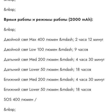
Перед первым использованием зарядите аккумуляторную
&nbsp;
батарею, затем подключите её к фонарю.
Время работы и режимы работы (2000 mAh):
Для включения фонаря нажмите на боковую кнопку. По
умолчанию активируется ближний и дальний свет в
&nbsp;
максимальном режиме. Нажмите и удерживайте боковую
кнопку для выключения фонаря.
Двойной свет Max 400 люмен &mdash; 2 часа 12 минут
Нажмите боковой переключатель для изменения уровня
Двойной свет Low 100 люмен &mdash; 9 часов
яркости. Для переключения&nbsp; между ближним и
Дальний свет Med 200 люмен &mdash; 4 часа 30 минут
дальним светом дважды нажмите на боковой
переключатель. Тройное нажатие активирует режим
Дальний свет Lower 50 люмен &mdash; 18 часов
&ldquo;SOS&rdquo;.
Ближний свет Med 200 люмен &mdash; 4 часа 30 минут
&nbsp;
Ближний свет Lower 50 люмен &mdash; 18 часов
&nbsp;
SOS 400 люмен /
Примечание:
включение, выключение или изменение
яркости происходит плавно.
&nbsp;