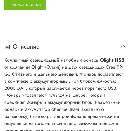
Написать отзыв
размером и весом, что позволяет удобно использовать
его и не зацеплять его в стесненных условиях работы.
Корпус выполнен из из авиационного алюминия марки
Т6061 T6 с анодированием, обеспечивает отличный отвод
тепла в работе на максимальных режимах яркости.
Аккумуляторный блок полностью защищен от воды, имеет
Описание
индикацию заряда аккумуляторной батареи и заряжается
через порт micro USB, который защищен резиновой
Компактный светодиодный налобный фонарь
Olight HS2
заглушкой.
от компании Olight (Олайт) на двух светодиодах Cree XP-
&nbsp;
G3 ближнего и дальнего действия. Фонарь поставляется
в комплекте с аккумуляторным Li-ion блоком емкостью
&nbsp;
2000 мАч, который заряжается через порт micro USB.
Фонарь управляется пультом на шнуре, который
Световую головку фонаря HS2 можно отсоединить от
соединяет фонарь и аккумуляторный блок. Раздельный
родного аккумуляторного блока и подсоединить любой
фонарь и аккумулятор обеспечивает идеальную
внешний источник типа Power Bank через micro USB
развесовку, благодаря которой фонарь практически не
разъем или в порт зарядки акб и светить
ощущается на голове, позволяет с заниматься бегом в
продолжительное время. Olight HS2 имеет индикацию
темное время суток, поездками на лыжах и другими