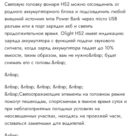
CW.
Световую головку фонаря HS2 можно отсоединить от
Срок службы светодиодов &mdash; 50000 часов
родного аккумуляторного блока и подсоединить любой
(около 5 лет).
внешний источник типа Power Bank через micro USB
Мощность светового потока &mdash; 400 люмен.
разъем или в порт зарядки акб и светить
Дальность светового потока &mdash; 85 метров.
продолжительное время. Olight HS2 имеет индикацию
Интенсивность светового потока: 1,800 Candela.
заряда аккумулятора с функцией подачи звукового
Линза &mdash; акриловая высокотемпературная TIR
сигнала, когда заряд аккумулятора падает до 10%
оптика с широким и узким светом.
емкости, таким образом, вам не нужно&nbsp; будет
Питание &mdash; Li-ion аккумулятор 2000 mAh 3.7 V.
снимать его с головы.&nbsp;
Зарядка &mdash; порт Micro-USB.
&nbsp;
Полная зарядка производится примерно за 2-3
часа.
&nbsp; &nbsp; &nbsp; &nbsp; &nbsp;
Цифровая стабилизация работы на всех режимах
&nbsp;Светоотражаютщие элементы на головном ремне
яркости.
помогут пешеходам, спортсменам в темное время суток и
Индикация заряда аккумуляторного блока &mdash;
при неблагоприятных погодных условиях на
четырех уровневая световая на батарейном блоке.
неосвещенных участках, находясь на проезжей части,
Количество режимов &mdash; 6: 4 режима яркости и
оставаться заметными для водителей.
SOS и маяк.
Интеллектуальная схема управляющего драйвера.
&nbsp;