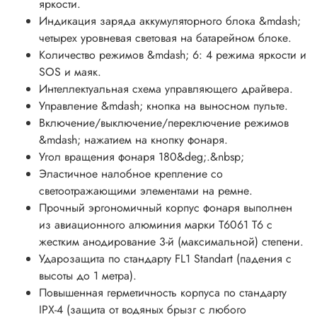
Вес: 115 г.
яркости.
Индикация заряда аккумуляторного блока &mdash;
&nbsp;
четырех уровневая световая на батарейном блоке.
Количество режимов &mdash; 6: 4 режима яркости и
&nbsp;
SOS и маяк.
&nbsp;
Интеллектуальная схема управляющего драйвера.
Управление &mdash; кнопка на выносном пульте.
Комплектация:
Включение/выключение/переключение режимов
&mdash; нажатием на кнопку фонаря.
фонарь Olight HS2, аккумуляторный блок 2000 мАч,
Угол вращения фонаря 180&deg;.&nbsp;
кабель 1,5 метра micro-USB, налобное эластичное
Эластичное налобное крепление со
крепление, коробка для хранения Olight, инструкция на
светоотражающими элементами на ремне.
русском языке (см. фото).
Прочный эргономичный корпус фонаря выполнен
&nbsp;
из авиационного алюминия марки Т6061 T6 с
жестким анодирование 3-й (максимальной) степени.
&nbsp;
Ударозащита по стандарту FL1 Standart (падения с
высоты до 1 метра).
Время работы и режимы работы (2000 mAh):
Повышенная герметичность корпуса по стандарту
&nbsp;
IPX-4 (защита от водяных брызг с любого