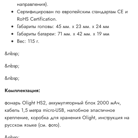
направления).
Двойной свет Max 400 люмен &mdash; 2 часа 12 минут
Сертифицирован по европейским стандартам CE и
RoHS Certification.
Двойной свет Low 100 люмен &mdash; 9 часов
Габариты головы: 45 мм. x 23 мм. x 24 мм
Дальний свет Med 200 люмен &mdash; 4 часа 30 минут
Габариты батареи: 71 мм. x 42 мм. x 19 мм
Вес: 115 г.
Дальний свет Lower 50 люмен &mdash; 18 часов
&nbsp;
Ближний свет Med 200 люмен &mdash; 4 часа 30 минут
&nbsp;
Ближний свет Lower 50 люмен &mdash; 18 часов
&nbsp;
SOS 400 люмен /
Комплектация:
&nbsp;
фонарь Olight HS2, аккумуляторный блок 2000 мАч,
&nbsp;
кабель 1,5 метра micro-USB, налобное эластичное
крепление, коробка для хранения Olight, инструкция на
Инструкция:
русском языке (см. фото).
&nbsp;
&nbsp;