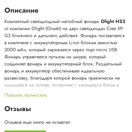
Описание
Компактный светодиодный налобный фонарь
Olight HS2
от компании Olight (Олайт) на двух светодиодах Cree XP-
G3 ближнего и дальнего действия. Фонарь поставляется
в комплекте с аккумуляторным Li-ion блоком емкостью
2000 мАч, который заряжается через порт micro USB.
Фонарь управляется пультом на шнуре, который
соединяет фонарь и аккумуляторный блок. Раздельный
фонарь и аккумулятор обеспечивает идеальную
развесовку, благодаря которой фонарь практически не
ощущается на голове, позволяет с заниматься бегом в
темное время суток, поездками на лыжах и другими
Показать полностью
видами спорта.
Отзывы
&nbsp;
Отзывов еще никто не оставлял
&nbsp; &nbsp; &nbsp; &nbsp; &nbsp; &nbsp;Световая
головка фонаря HS2 обладает очень маленьким