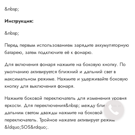
&nbsp;
&nbsp;
Зарядка аккумуляторной батареи:
Инструкция:
Подключите кабель Micro USB ко внешнему источнику
&nbsp;
питания, затем подключите его к порту Micro USB
Перед первым использованием зарядите аккумуляторную
аккумуляторной батареи. Индикация на блоке начнет
батарею, затем подключите её к фонарю.
мигать, если фонарь заряжается. Когда все четыре
индикатора горят, это значит аккумулятор заряжен.
Для включения фонаря нажмите на боковую кнопку. По
умолчанию активируется ближний и дальний свет в
&nbsp;
максимальном режиме. Нажмите и удерживайте боковую
&nbsp;
кнопку для выключения фонаря.
Индикатор уровня заряда батареи:
Нажмите боковой переключатель для изменения уровня
яркости. Для переключения&nbsp; между ближним и
Нажмите на синюю кнопку на аккумуляторном блоке,
дальним светом дважды нажмите на боковой
чтобы узнать приблизительную емкость заряда
переключатель. Тройное нажатие активирует режим
аккумулятора. Когда уровень заряда около 10% или
&ldquo;SOS&rdquo;.
меньше, будет мигать один индикатор и аккумуляторный