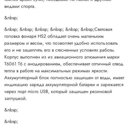
заряда аккумулятора с функцией подачи звукового
видами спорта.
сигнала, когда заряд аккумулятора падает до 10%
емкости, таким образом, вам не нужно&nbsp; будет
&nbsp;
снимать его с головы.&nbsp;
&nbsp; &nbsp; &nbsp; &nbsp; &nbsp; &nbsp;Световая
&nbsp;
головка фонаря HS2 обладает очень маленьким
размером и весом, что позволяет удобно использовать
&nbsp; &nbsp; &nbsp; &nbsp; &nbsp;
его и не зацеплять его в стесненных условиях работы.
&nbsp;Светоотражаютщие элементы на головном ремне
Корпус выполнен из из авиационного алюминия марки
помогут пешеходам, спортсменам в темное время суток и
Т6061 T6 с анодированием, обеспечивает отличный отвод
при неблагоприятных погодных условиях на
тепла в работе на максимальных режимах яркости.
неосвещенных участках, находясь на проезжей части,
Аккумуляторный блок полностью защищен от воды, имеет
оставаться заметными для водителей.
индикацию заряда аккумуляторной батареи и заряжается
&nbsp;
через порт micro USB, который защищен резиновой
заглушкой.
Технические характеристики
(ANSI FL-1 standard):
&nbsp;
&nbsp;
&nbsp;
Источник света &mdash; 2 светодиода Cree XP-G3