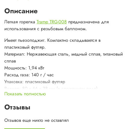
Описание
Легкая горелка
Tramp TRG-008
предназначена для
использования с резьбовым баллоном.
Имеет пьезоподжиг. Компактно складывается в
пластиковый футляр.
Материал: Нержавеющая сталь, медный сплав, титановый
сплав
Мощность: 1,94 кВт
Расход газа: 140 г / час
Упаковка: пластиковый футляр
Размер: 80 х 66 х 38 мм (в сложенном виде)
Показать полностью
Вес: 102 г
Отзывы
Отзывов еще никто не оставлял