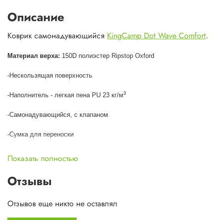
Описание
Коврик самонадувающийся
KingCamp Dot Wave Comfort
.
Материал верха:
150D полиэстер Ripstop Oxford
-Нескользящая поверхность
3
-Наполнитель - легкая пена PU 23 кг/м
-Самонадувающийся, с клапаном
-Сумка для переноски
-Ремкомплект
Показать полностью
Размеры:
185х51х3,8 см
Отзывы
Вес:
1000 г.
Отзывов еще никто не оставлял
Назначение:
кемпинг, треккинг