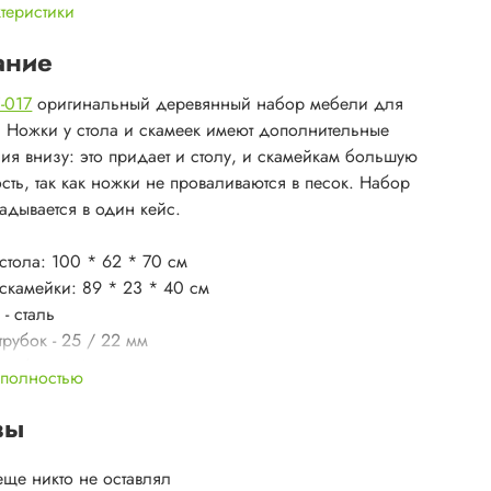
ктеристики
ание
-017
оригинальный деревянный набор мебели для
. Ножки у стола и скамеек имеют дополнительные
ия внизу: это придает и столу, и скамейкам большую
сть, так как ножки не проваливаются в песок. Набор
ладывается в один кейс.
стола: 100 * 62 * 70 см
скамейки: 89 * 23 * 40 см
- сталь
трубок - 25 / 22 мм
трубок - 0,8 мм
 полностью
я нагрузка на стол - 80 кг
я нагрузка на скамейку - 120 кг
вы
г
ется в один удобный кейс.
еще никто не оставлял