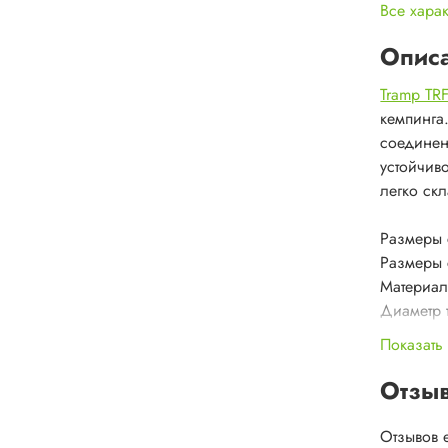
Все хара
Опис
Tramp TRF
кемпинга
соединен
устойчиво
легко ск
Размеры 
Размеры 
Материал 
Диаметр 
Толщина 
Показать
Допустима
Допустима
Отзы
Вес - 13 к
Складыва
Отзывов 