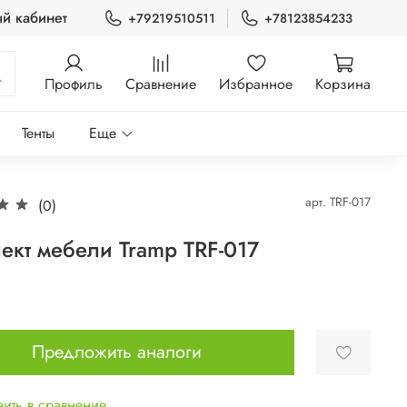
й кабинет
+79219510511
+78123854233
Профиль
Сравнение
Избранное
Корзина
Тенты
Еще
арт.
TRF-017
(0)
ект мебели Tramp TRF-017
Предложить аналоги
ить в сравнение