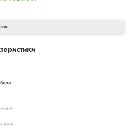
рать
теристики
ебели
паковке
каркаса