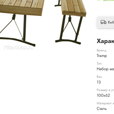
Выб
Харак
Бренд
Tramp
Тип
Набор м
Вес
13
Размер в у
100x62
Материал 
Сталь