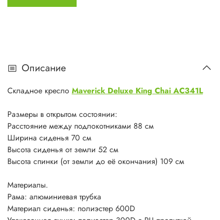
Рама: алюминиевая трубка
Материал сиденья: полиэстер 600D
Упаковочная сумка: полиэстер 300D с PU пропиткой
Вес 2.7 кг
Максимальная нагрузка 135 кг
Описание
Складное кресло
Maverick Deluxe King Chai AC341L
Размеры в открытом состоянии:
Расстояние между подлокотниками 88 см
Ширина сиденья 70 см
Высота сиденья от земли 52 см
Высота спинки (от земли до её окончания) 109 см
Материалы.
Рама: алюминиевая трубка
Материал сиденья: полиэстер 600D