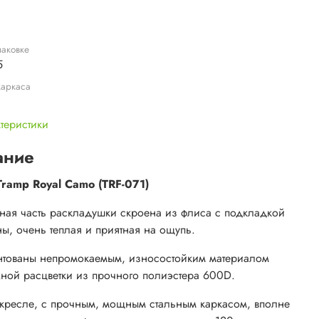
паковке
5
каркаса
ктеристики
ание
Tramp Royal Camo (TRF-071)
ная часть раскладушки скроена из флиса с подкладкой
ны, очень теплая и приятная на ощупь.
нтованы непромокаемым, износостойким материалом
ной расцветки из прочного полиэстера 600D.
 кресле, с прочным, мощным стальным каркасом, вполне