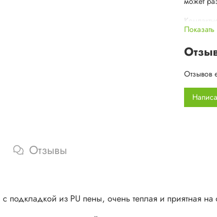
может ра
Компактн
Показать
много мес
Отзы
Материа
Размер:
Отзывов 
Допусти
Написа
Отзывы
с подкладкой из PU пены, очень теплая и приятная на