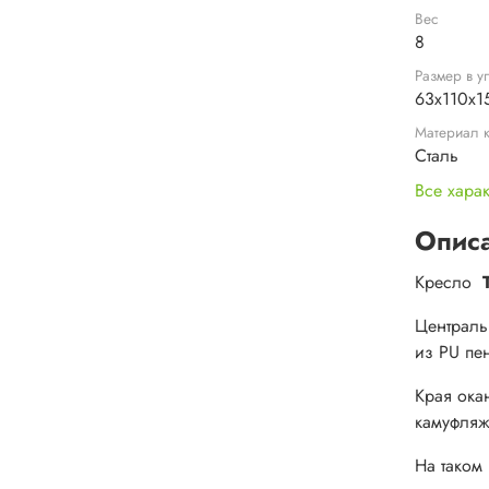
Вес
8
Размер в у
63x110x1
Материал 
Сталь
Все хара
Опис
Кресло
Централь
из PU пе
Края ока
камуфляж
На таком