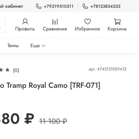
й кабинет
+79219510511
+78123854233
Профиль
Сравнение
Избранное
Корзина
Тенты
Еще
арт.
4743131059412
(0)
о Tramp Royal Camo [TRF-071]
880 ₽
11 100 ₽