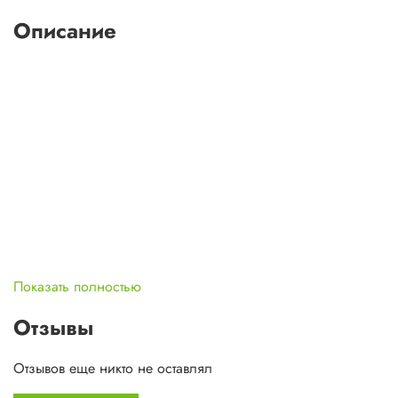
Описание
Показать полностью
Отзывы
В
Leatherman Rebar
фанаты марки непременно
распознают немного от Super Tool&reg; 300 и Micra&reg;.
Отзывов еще никто не оставлял
Эта новинка быстро обретет популярность классического