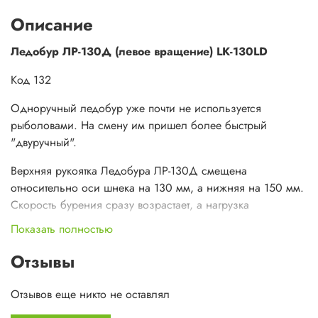
Описание
Ледобур ЛР-130Д (левое вращение) LK-130LD
Код 132
Одноручный ледобур уже почти не используется
рыболовами. На смену им пришел более быстрый
"двуручный".
Верхняя рукоятка Ледобура ЛР-130Д смещена
относительно оси шнека на 130 мм, а нижняя на 150 мм.
Скорость бурения сразу возрастает, а нагрузка
равномерно распределяется на две руки и становится
Показать полностью
незаметной. Поскольку ход бура при таком бурении
более плавный (без рывков) нет эффекта "закусывания"
Отзывы
при прохождении нижней кромки льда.
Отзывов еще никто не оставлял