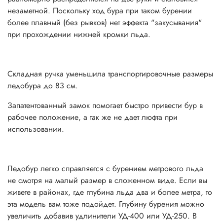
присоединения шуруповерта к этому шнеке
незаметной. Поскольку ход бура при таком бурении
дополнительно понадобятся удлинитель УА-400 и
более плавный (без рывков) нет эффекта "закусывания"
адаптер АШ-02.
при прохождении нижней кромки льда.
Ручки двуручного ледобура сделаны из "теплого"
пластика, обеспечивают максимально комфортное
Складная ручка уменьшила транспортировочные размеры
бурение.
ледобура до 83 см.
Легкий компактный ледобур рекомендуем брать с собой
Запатентованный замок помогает быстро привести бур в
для активного поиска рыбы или когда до места ловли вам
рабочее положение, а так же не дает люфта при
придется добираться пешком ни один километр.
использовании.
Технические характеристики:
Ледобур легко справляется с бурением метрового льда
- ЛЕВОЕ ВРАЩЕНИЕ!
не смотря на малый размер в сложенном виде. Если вы
живете в районах, где глубина льда два и более метра, то
- Диаметр бурения: 130 мм.
эта модель вам тоже подойдет. Глубину бурения можно
увеличить добавив удлинители УД-400 или УД-250. В
- Глубина бурения: 1000 мм.