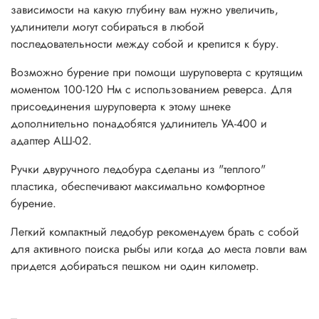
зависимости на какую глубину вам нужно увеличить,
- Длина в рабочем положении: 1530 мм.
удлинители могут собираться в любой
последовательности между собой и крепится к буру.
- Длина в сложенном положении: 830 мм.
Возможно бурение при помощи шуруповерта с крутящим
- Вес ледобура: 2,5 кг (+/-0.2).
моментом 100-120 Нм с использованием реверса. Для
присоединения шуруповерта к этому шнеке
дополнительно понадобятся удлинитель УА-400 и
Комплект поставки:
адаптер АШ-02.
- Ледобур в сборе - 1 шт.
Ручки двуручного ледобура сделаны из "теплого"
- Ножи - 2 шт.
пластика, обеспечивают максимально комфортное
- Винт М6х12 ГОСТ 17475-80 - 4 шт.
бурение.
- Футляр защитный - 1 шт.
Легкий компактный ледобур рекомендуем брать с собой
- Паспорт - 1 шт.
для активного поиска рыбы или когда до места ловли вам
придется добираться пешком ни один километр.