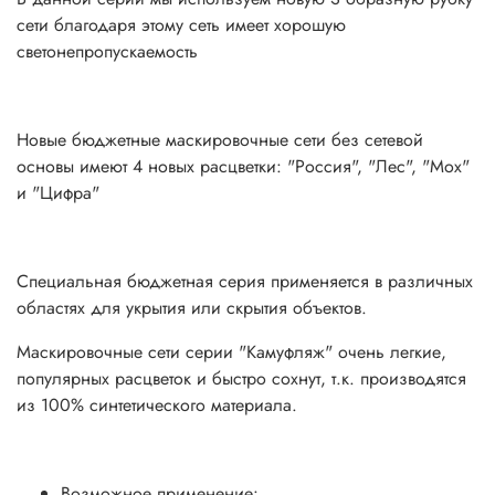
затеняющий материал для беседок;
сети благодаря этому сеть имеет хорошую
монтаж на забор на сетку рабица или иную;
светонепропускаемость
прочее применение.
Новые бюджетные маскировочные сети без сетевой
Расцветка камуфляжа: армия России
основы имеют 4 новых расцветки: "Россия", "Лес", "Мох"
и "Цифра"
Температурный диапазон применения: - 40...+40 С.
Материал: 100% полиэфирная ткань.
Специальная бюджетная серия применяется в различных
Затенение: не более 60-80%.
областях для укрытия или скрытия объектов.
Вес: 0,43 кг
Маскировочные сети серии "Камуфляж" очень легкие,
популярных расцветок и быстро сохнут, т.к. производятся
из 100% синтетического материала.
Гарантия 2 года при соблюдении правил эксплуатации
Возможное применение: