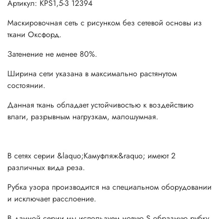
Артикул: КРS1,5-3 12394
основы имеют 4 новых расцветки: "Россия", "Лес", "Мох"
и "Цифра"
Маскировочная сеть с рисунком без сетевой основы из
ткани Оксфорд.
Затенение не менее 80%.
Специальная бюджетная серия применяется в различных
областях для укрытия или скрытия объектов.
Ширина сети указана в максимально растянутом
состоянии.
Маскировочные сети серии "Камуфляж" очень легкие,
популярных расцветок и быстро сохнут, т.к. производятся
Данная ткань обладает устойчивостью к воздействию
из 100% синтетического материала.
влаги, разрывным нагрузкам, малошумная.
Возможное применение:
В сетях серии &laquo;Камуфляж&raquo; имеют 2
для маскировки человека и предметов на
различных вида реза.
загородном участке;
Рубка узора производится на специальном оборудовании
охоте и рыбалке;
и исключает расслоение.
укрывной материал для автомобиля или иного
транспортного средства;
В данной серии мы используем новую S образную рубку