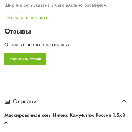
Ширина сети указана в максимально растянутом
состоянии.
Показать полностью
Данная ткань обладает устойчивостью к воздействию
Отзывы
влаги, разрывным нагрузкам, малошумная.
Отзывов еще никто не оставлял
В сетях серии &laquo;Камуфляж&raquo; имеют 2
Написать отзыв
различных вида реза.
Рубка узора производится на специальном оборудовании
и исключает расслоение.
В данной серии мы используем новую S образную рубку
сети благодаря этому сеть имеет хорошую
Описание
светонепропускаемость
Маскировочная сеть Нитекс Камуфляж Россия 1.5х3
м
Новые бюджетные маскировочные сети без сетевой