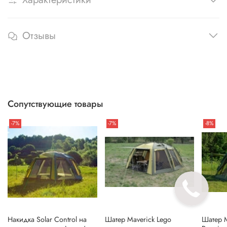
Характеристики
Отзывы
Сопутствующие товары
-7%
-7%
-8%
Накидка Solar Control на
Шатер Maverick Lego
Шатер M