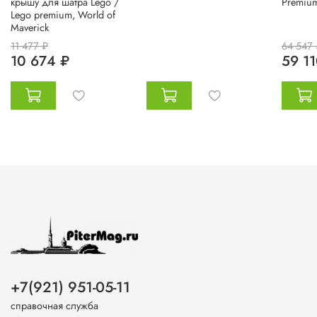
крышу для шатра Lego /
Premiu
Lego premium, World of
Maverick
11 477 ₽
64 547 
10 674 ₽
59 11
+7(921) 951-05-11
справочная служба