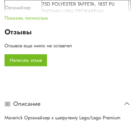
75D POLYESTER TAFFETA, 185T PU
Органайзер
1000MM ШВЫ ПРОВАРЕНЫ
Показать полностью
Сетка
POLYESTER STRONG MESH
Отзывы
Спецификация
по частям
Отзывов еще никто не оставлял
Вес:
Написать отзыв
0,35 кг
Цвет:
светло-серый/горчичный
Описание
Maverick Органайзер к шатру-тенту Lego/Lego Premium