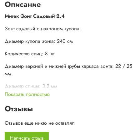
Описание
Митек Зонт Садовый 2.4
Зонт садовый с наклоном купола.
Диаметр купола зонта: 240 см
Количество спиц: 8 шт
Диаметр верхней и нижней трубы каркаса зонта: 22 / 25
мм
Диаметр спицы: 3,2 мм
Показать полностью
Ткань - ткань oxford 240D PU 2000 (водостойкость 2000
мм водяного столба)
Отзывы
Подставка в комплект не входит
Отзывов еще никто не оставлял
Цвет тента: Белый, Синий, Желтый, Зеленый, Красный
Написать отзыв