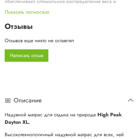
обеспечивают оптимальное распределение веса и
максимальный комфорт во время сна.
Показать полностью
А небольшой размер упаковки сделает матрас Dayton XL
Отзывы
идеальным компаньонм для походов и кемпинга.
Отзывов еще никто не оставлял
Коврик оснащен встроенным насосом, который позволяет
наполнить коврик воздухом за несколько минут.
Написать отзыв
Характеристики:
Вес: 1.7 кг
Размер: 197 х 70 х 10 см
Размер в чехле: Ф18х28 см
Наполнитель коврика: Воздух
Описание
Материал верха: Полиэстер
Материал низа: Полиэстер
Надувной матрас для отдыха на природе
High Peak
Область применения: Кемпинг, выезды на природу,
Dayton XL.
автопутешествия, рыбалка, охота, пикники.
Высокотехнологичный надувной матрас для всех, чей