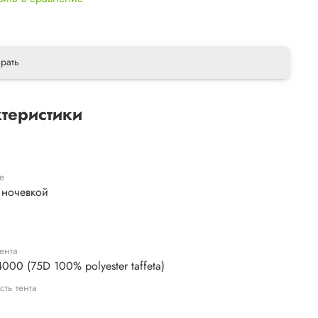
рать
теристики
е
 ночевкой
ента
000 (75D 100% polyester taffeta)
сть тента