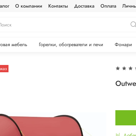
алог
О компании
Контакты
Доставка
Оплата
Личны
овая мебель
Горелки, обогреватели и печи
Фонари
аказ
Outwe
Добав