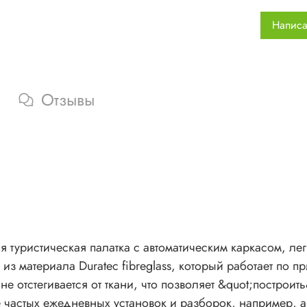
например
Написа
Эти пала
особым к
человек,
Большой 
дополните
Отзывы
изготовл
Outtex&re
кондицио
-Автомати
-Быстрая 
-Каркас н
-Большой
-Окна с з
ая туристическая палатка с автоматическим каркасом, ле
-Плавающ
из материала Duratec fibreglass, который работает по п
-Яркий цв
 отстегивается от ткани, что позволяет &quot;построит
-Удобные
е частых ежедневных установок и разборок, например,