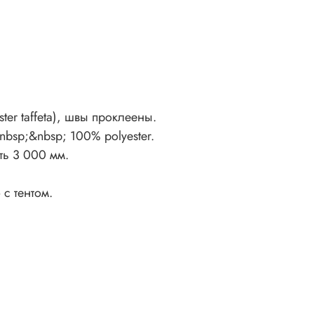
Ширина: 
Диаметр 
Вес: 5.5 к
Watc
ter taffeta), швы проклеены.
Out
bsp;&nbsp; 100% polyester.
ть 3 000 мм.
Fire
с тентом.
OGR
Dura
OFG