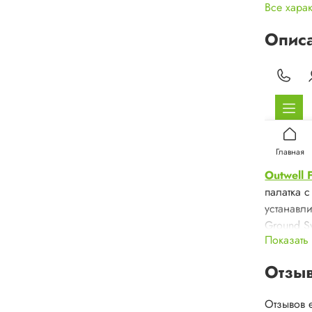
Все хара
Опис
Outwell 
палатка с
устанавли
Ground Sy
Показать
по принц
движение
Отзы
ткани, ч
буквальн
Отзывов 
палаток 