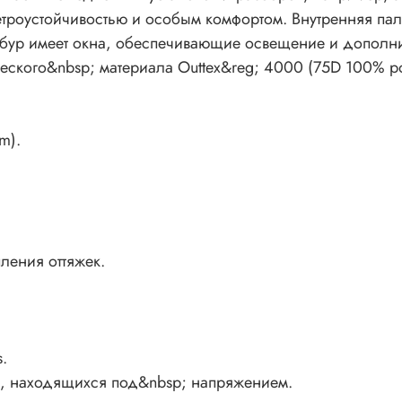
-Огнезащ
етроустойчивостью и особым комфортом. Внутренняя пала
-Прочные
мбур имеет окна, обеспечивающие освещение и дополни
-Дополни
ческого&nbsp; материала Outtex&reg; 4000 (75D 100% poly
под&nbsp
-Компакт
Техничес
m).
Тип пала
Помещени
Количест
Материал 
швы прок
ления оттяжек.
материал
100% poly
Материал
Каркас: D
Внутренн
.
Высота: 1
и, находящихся под&nbsp; напряжением.
Длина: 3