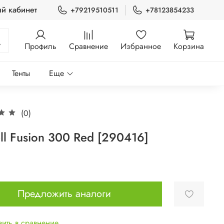
й кабинет
+79219510511
+78123854233
Профиль
Сравнение
Избранное
Корзина
Тенты
Еще
(0)
ll Fusion 300 Red [290416]
Предложить аналоги
ить в сравнение