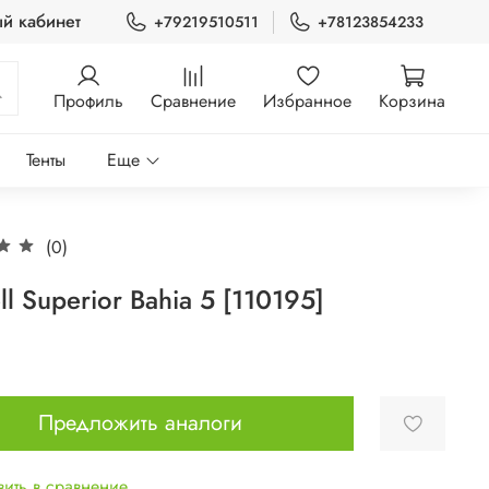
й кабинет
+79219510511
+78123854233
Профиль
Сравнение
Избранное
Корзина
Тенты
Еще
(0)
l Superior Bahia 5 [110195]
Предложить аналоги
ить в сравнение