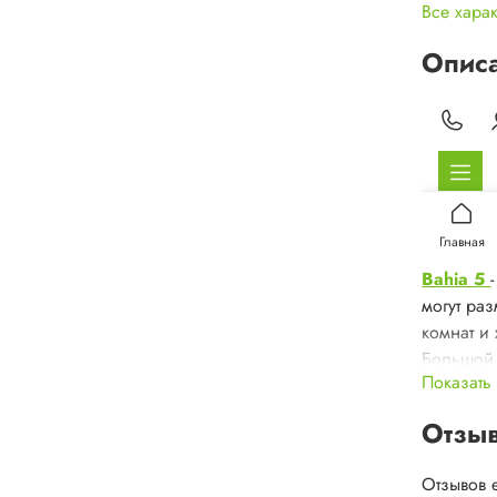
Все хара
Опис
Bahia 5
могут раз
комнат и
Большой 
Показать
образуют
Входные 
Отзы
централь
имеются 
Отзывов 
отверстия