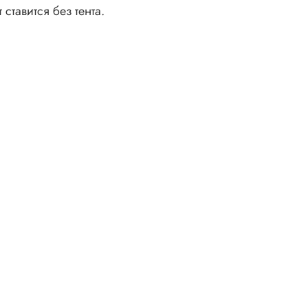
ставится без тента.
Вес карка
Watc
Out
Fire
OGR
OWS
Hyb