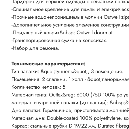
-Гардероб для верхней одежды с сетчатыми полка
-Специальное крепление для лампы и электрическ
-Прочные водонепроницаемые молнии Outwell zips
-Дополнительное усиление элементов конструкци
-Придверный коврик&nbsp; Outwell doormat.
-Транспортировочная сумка на колесиках.
-Набор для ремонта.
Технические характеристики:
Тип палатки: &quot;туннель&quot;, 3 помещения.
Помещения: 2 спальни, 1 холл - &quot;панорамная
Колличество человек: 5
Материал тента: Outtex&reg; 6000 (75D 100% polyes
материал внутренней палатки (дышащий): &nbsp;&n
Дно палатки: Герметичное, пристегивается молнией
Материал дна: Double-coated 100% polyethylene, в
Каркас: стальные трубки D 19/22 мм, Duratec fibreg