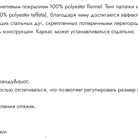
отстегива
левым покрытием 100% polyester flannel. Тент палатк
-Дополни
0% polyester taffeta), благодаря чему достигается эфф
-Плавающ
щих стальных дуг, скрепленных поперечными перегородк
-Яркий цв
-Удобные
ь конструкции. Каркас может устанавливаться отдельно.
-Металли
-Гардеро
переклад
-Специал
-Прочные
-Дополни
ранду&quot;.
под&nbsp
тью отстегиваться, что позволяет регулировать размер
-Придвер
-Транспо
-Набор д
ления оттяжек.
Техничес
Тип пала
ды.
Помещени