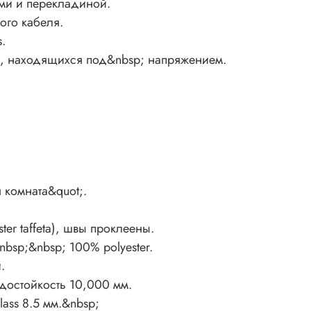
ми и перекладиной.
комната&
ого кабеля.
Колличес
.
Материал 
швы прок
и, находящихся под&nbsp; напряжением.
материал
100% poly
Дно пала
Материал 
10,000 м
Каркас: с
мм.&nbsp
 комната&quot;.
Внутрення
тента.
Высота: 2
ter taffeta), швы проклеены.
Длина: 6
bsp;&nbsp; 100% polyester.
Ширина: 
.
Размер п
одостойкость 10,000 мм.
Размер к
lass 8.5 мм.&nbsp;
Вес палат