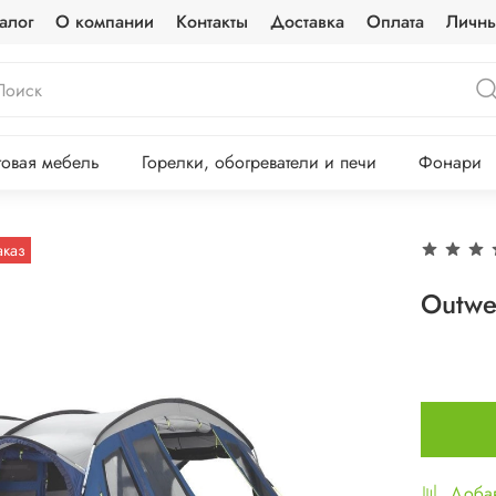
алог
О компании
Контакты
Доставка
Оплата
Личны
овая мебель
Горелки, обогреватели и печи
Фонари
аказ
Outwel
Добав