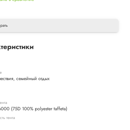
рать
теристики
е
шествия, семейный отдых
ента
000 (75D 100% polyester taffeta)
сть тента