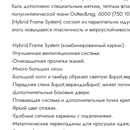
быть дополнено специальным мягким, теплым флане
полусинтетической ткани Outtex&reg; 6000 (75D 10
(Hybrid Frame System) состоит из параллельно иду
этого повышается пластичность и ветроустойчивост
-Hybrid Frame System (комбинированный каркас).
-Улучшенная вентиляционная система.
-Огнезащитная пропитка тканей.
-Много больших окон.
-Большой холл и тамбур образют светлую &quot;ве
-Передняя стена &quot;веранды&quot; может полнос
-Дополнительные боковые двери.
-Плавающая система и дополнительные точки креп
-Яркий цвет оттяжек.
-Удобные сетчатые карманы с отделениями.
-Металлические перекладины для просушки одеж