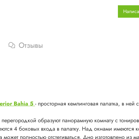
Дно изго
Написа
может бы
покрытием
прочной 
(75D 100%
эффект&q
Отзывы
Frame Sy
скреплен
&quot;fib
ветроусто
отдельно
-Hybrid 
-Улучшен
erior Bahia 5
- просторная кемпинговая палатка, в ней 
-Огнезащ
-Много б
 перегородкой образуют панорамную комнату с тониро
-Большой
меются 4 боковых входа в палатку. Над окнами имеются
-Передня
 может полностью отстегиваться. Дно изготовлено из ма