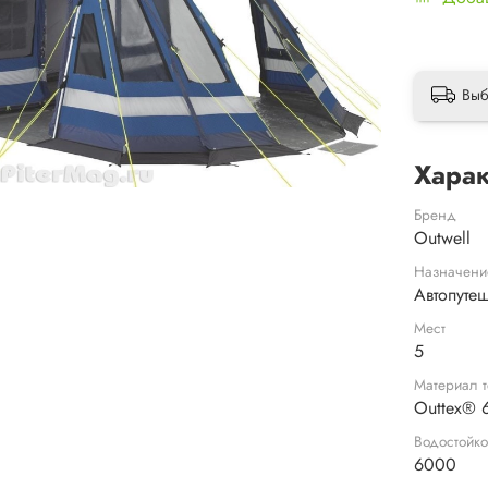
Выб
Харак
Бренд
Outwell
Назначени
Автопуте
Мест
5
Материал т
Outtex® 6
Водостойко
6000