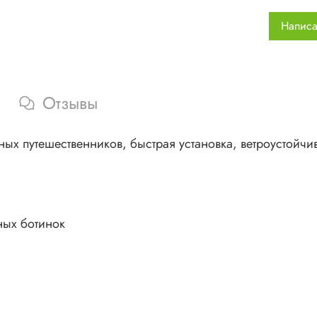
Тка
Написа
ант
Тка
Мат
Дуг
Отзывы
Раз
Выс
Раз
вных путешественников, быстрая установка, ветроустойчи
Выс
Раз
Вес:
ных ботинок