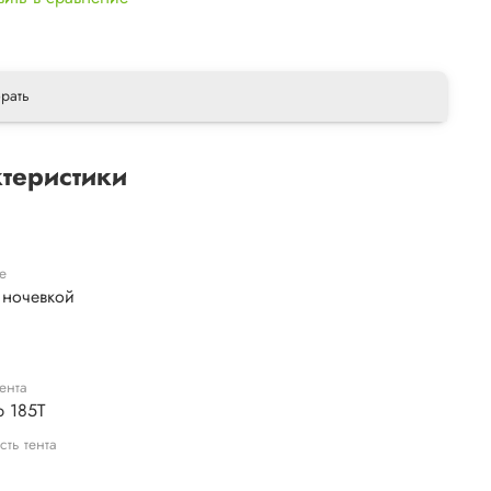
рать
теристики
е
 ночевкой
ента
р 185T
сть тента