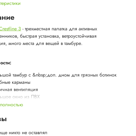
ктеристики
ание
restline 3
- трехместная палатка для активных
енников, быстрая установка, ветроустойчивая
ция, много места для вещей в тамбуре.
ости:
ьшой тамбур с &nbsp;доп. дном для грязных ботинок
бные карманы
ичная вентиляция
ьшое окно из ПВХ
 полностью
истики:
вы
стимость: 3 чел.
еще никто не оставлял
 установки: сначала внутр. палатка