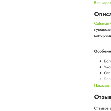
Все хара
Опис
Coleman C
путешеств
конструк
Особенн
Бол
Удо
Отл
Бол
Показать
Характер
Отзы
Вме
Отзывов 
Тип