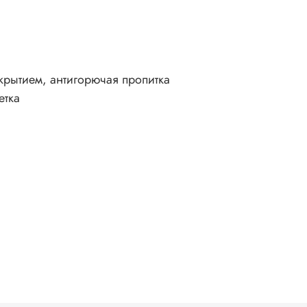
окрытием, антигорючая пропитка
етка