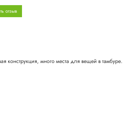
нь тента: полиэстер 185T, 3 000 мм с PU-покрытием,
ть отзыв
игорючая пропитка
нь внутр. палатки: дышащий полиэстер и сетка
ериал дна: полиестер&nbsp;
и: фибергласс
меры палатки: 305 х 215 см
ота палатки: 125 см
мер спального места: 200х210 см
вая конструкция, много места для вещей в тамбуре.
ота внутр. палатки: 120 см
меры в упаковке: 52 x 16 х 16 см
 4.3 кг