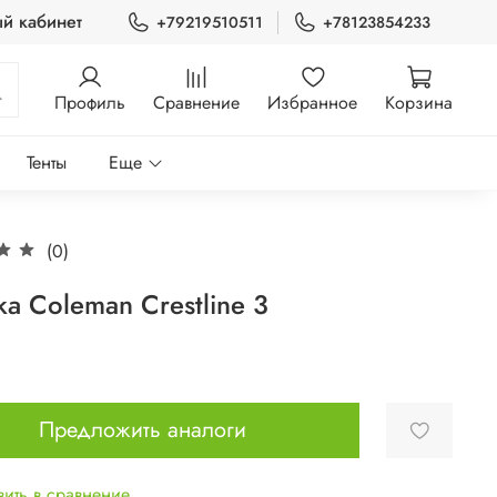
й кабинет
+79219510511
+78123854233
Профиль
Сравнение
Избранное
Корзина
Тенты
Еще
(0)
ка Coleman Crestline 3
Предложить аналоги
ить в сравнение