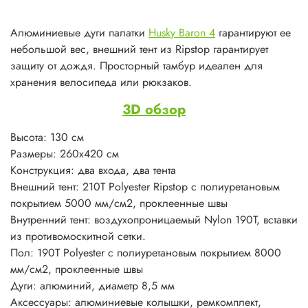
колышками. Рекомендуются подстелить пластик или
брезент, чтобы избежать очистки перед сворачиванием и
Алюминиевые дуги палатки
Husky Baron 4
гарантируют ее
хранением, однако подстилка не должна выступать по
небольшой вес, внешний тент из Ripstop гарантирует
краям дна. Все застежки - молнии должны быть закрыты.
защиту от дождя. Просторный тамбур идеален для
Соберите основные дуги, пересеките их и положите на
хранения велосипеда или рюкзаков.
внутренней палатке, вставив дальние концы в угловые
3D обзор
люверсы тента.
Аккуратно возьмите свободные концы дуг, согните их и
Высота: 130 см
вставьте в противоположные люверсы.
Размеры: 260х420 см
Прикрепите внутреннюю палатку к дугам пластмассовыми
Конструкция: два входа, два тента
крючками.
Внешний тент: 210Т Polyester Ripstop с полиуретановым
Накройте внутреннюю палатку тентом.
покрытием 5000 мм/см2, проклеенные швы
Соберите третью дугу, аккуратно проденьте в кулису тента
Внутренний тент: воздухопроницаемый Nylon 190T, вставки
и вставьте в люверсы.
из противомоскитной сетки.
Зафиксируйте тент колышками по всему периметру.
Пол: 190Т Polyester с полиуретановым покрытием 8000
В ветреную погоду рекомендуется укреплять палатку
мм/см2, проклеенные швы
штормовыми оттяжками.
Дуги: алюминий, диаметр 8,5 мм
Аксессуары: алюминиевые колышки, ремкомплект,