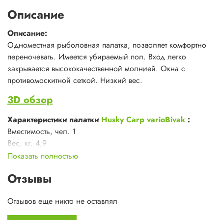
Описание
Описание:
Одноместная рыболовная палатка, позволяет комфортно
переночевать. Имеется убираемый пол. Вход легко
закрывается высококачественной молнией. Окна с
противомоскитной сеткой. Низкий вес.
3D обзор
Характеристики палатки
Husky Carp varioBivak
:
Вместимость, чел. 1
Вес, кг. 4,9
Высота, м.&nbsp;1,50
Показать полностью
Общая длина, м.&nbsp;2,50
Отзывы
Общая ширина, м.&nbsp;1,80
Спальная комната, м. 2,50х1,80
Отзывов еще никто не оставлял
Вход&nbsp;1
Дуги&nbsp;Fib/glass (3 шт)