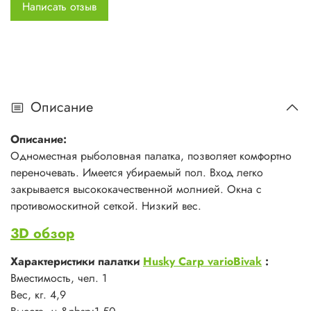
Написать отзыв
Тент&nbsp;Polyester 3000 mm&nbsp;
Дно&nbsp;Polyester 3000 mm
&quot;Упаковка, Длина х диаметр (см)&quot; 140х20
Описание
Описание:
Одноместная рыболовная палатка, позволяет комфортно
переночевать. Имеется убираемый пол. Вход легко
закрывается высококачественной молнией. Окна с
противомоскитной сеткой. Низкий вес.
3D обзор
Характеристики палатки
Husky Carp varioBivak
:
Вместимость, чел. 1
Вес, кг. 4,9