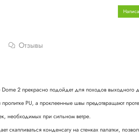
Противом
хорошую 
Написа
Для орга
карманы 
Про
Отзывы
Тен
100
Все
Кар
Дно
Мос
te Dome 2 прекрасно подойдет для походов выходного д
Вен
кон
пропитке PU, а проклеенные швы предотвращают протек
Вну
ек, необходимых при сильном ветре.
Воз
Кол
ает скапливаться конденсату на стенках палатки, позво
Для
чех