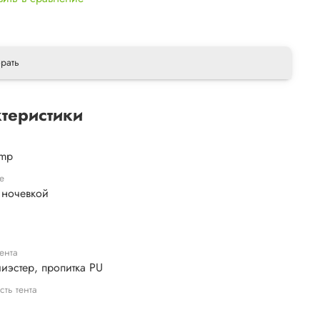
рать
теристики
amp
е
 ночевкой
ента
иэстер, пропитка PU
сть тента