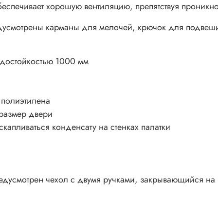
беспечивает хорошую вентиляцию, препятствуя проникн
мо
редусмотрены карманы для мелочей, крючок для подвеш
Характер
Цвет
водостойкостью 1000 мм
Размер
Тент
Водостой
 полиэтилена
Пол
 размер двери
Водостой
скапливаться конденсату на стенках палатки
Дуги
Размер в
Страна п
Вес
редусмотрен чехол с двумя ручками, закрывающийся на