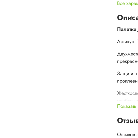
Все хара
Опис
Палатка 
Артикул:
Двухмест
прекрасн
Защитит 
проклеен
Жесткост
необходи
Показать
Вентиляц
Отзы
скапливат
выделяем
Отзывов 