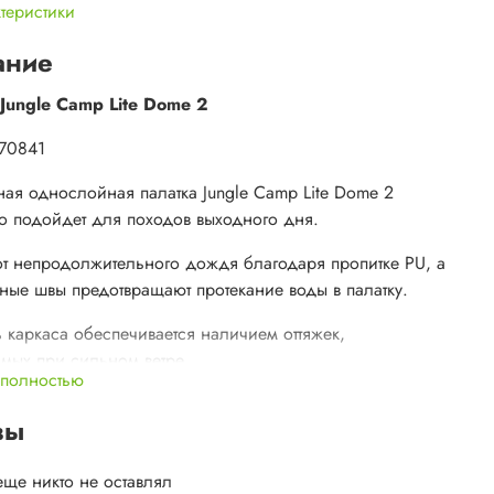
ктеристики
ание
Jungle Camp Lite Dome 2
 70841
ная однослойная палатка Jungle Camp Lite Dome 2
о подойдет для походов выходного дня.
от непродолжительного дождя благодаря пропитке PU, а
ные швы предотвращают протекание воды в палатку.
ь каркаса обеспечивается наличием оттяжек,
мых при сильном ветре.
 полностью
ионное окно в верхней части палатки не дает
вы
ься конденсату на стенках палатки, позволяя выводить
ую влагу.
еще никто не оставлял