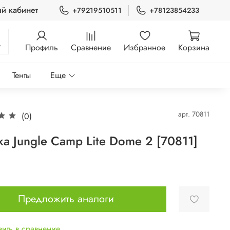
й кабинет
+79219510511
+78123854233
Профиль
Сравнение
Избранное
Корзина
Тенты
Еще
арт.
70811
(0)
ка Jungle Camp Lite Dome 2 [70811]
Предложить аналоги
ить в сравнение