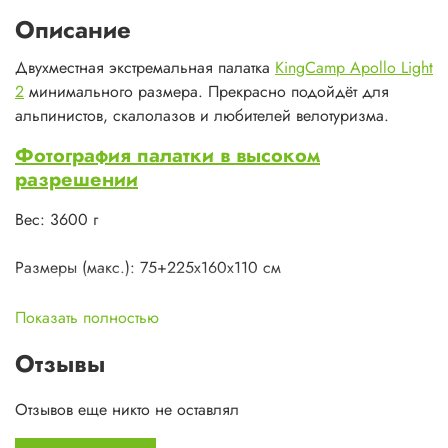
Описание
Двухместная экстремальная палатка
KingCamp Apollo Light
2
минимального размера. Прекрасно подойдёт для
альпинистов, скалолазов и любителей велотуризма.
Фотография палатки в высоком
разрешении
Вес: 3600 г
Размеры (макс.): 75+225х160х110 см
Размеры в сложенном виде: 50x16 см
Показать полностью
Отзывы
Материал: внешний тент 210T Polyester Ripstop 5000 mm с
полиуретано-силиконовым покрытием;
Отзывов еще никто не оставлял
внутренний тент 210T Polyester Ripstop