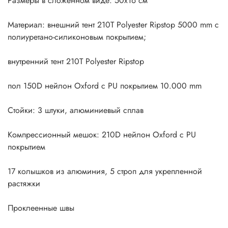
Размеры в сложенном виде: 50x16 см
Вентиляционный рукав
Материал: внешний тент 210T Polyester Ripstop 5000 mm с
Назначение: скалолазание, высокогорные восхождения,
полиуретано-силиконовым покрытием;
пешие походы
внутренний тент 210T Polyester Ripstop
пол 150D нейлон Oxford с PU покрытием 10.000 mm
Стойки: 3 штуки, алюминиевый сплав
Компрессионный мешок: 210D нейлон Oxford с PU
покрытием
17 колышков из алюминия, 5 строп для укрепленной
растяжки
Проклеенные швы