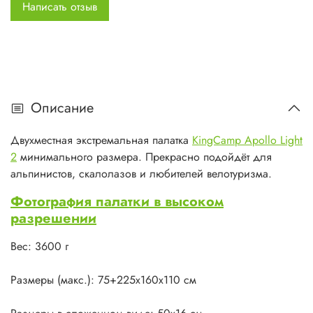
Написать отзыв
пол 150D нейлон Oxford с PU покрытием 10.000 mm
Стойки: 3 штуки, алюминиевый сплав
Компрессионный мешок: 210D нейлон Oxford с PU
Описание
покрытием
Двухместная экстремальная палатка
KingCamp Apollo Light
17 колышков из алюминия, 5 строп для укрепленной
2
минимального размера. Прекрасно подойдёт для
растяжки
альпинистов, скалолазов и любителей велотуризма.
Проклеенные швы
Фотография палатки в высоком
разрешении
Юбка с регулировкой
Вес: 3600 г
1 вход, 1 тамбур
Размеры (макс.): 75+225х160х110 см
Вентиляционная/противомоскитная сетка