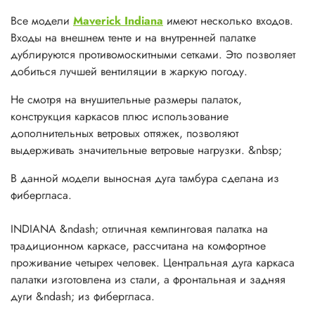
см.&nbsp;
Все модели
Maverick Indiana
имеют несколько входов.
Внутренняя палатка
&nbsp;- Д - 215 см; Ш - 280 см; В -
Входы на внешнем тенте и на внутренней палатке
175/200 см.&nbsp;
дублируются противомоскитными сетками. Это позволяет
добиться лучшей вентиляции в жаркую погоду.
Материал
. Внешний тент -75D POLY TAFFETA 185T PU
3000MM
Не смотря на внушительные размеры палаток,
швы проварены.
конструкция каркасов плюс использование
Внутренняя палатка - 68D P.TAFFETA 185T дышащая.
дополнительных ветровых оттяжек, позволяют
Пол внутренней палатки - Каландрированный полиэтилен
выдерживать значительные ветровые нагрузки. &nbsp;
ламинированный с 2-х сторон.&nbsp;
В данной модели выносная дуга тамбура сделана из
&nbsp;
фибергласа.
ХАРАКТЕРИСТИКИ:
INDIANA &ndash; отличная кемпинговая палатка на
Общие
традиционном каркасе, рассчитана на комфортное
&nbsp;
характеристики
проживание четырех человек. Центральная дуга каркаса
Время сборки
5 МИН
&nbsp;
палатки изготовлена из стали, а фронтальная и задняя
дуги &ndash; из фибергласа.
Другие
Кол-во мест&nbsp;
4
товары