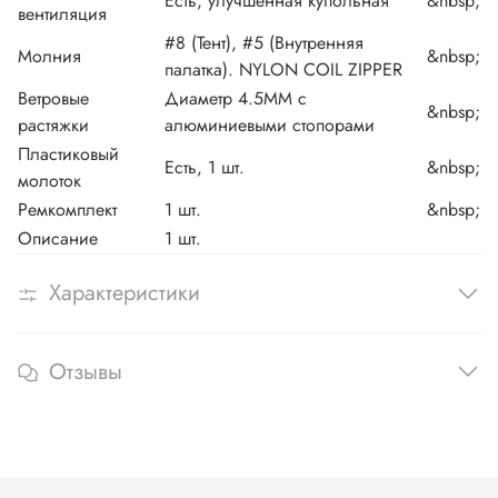
Есть, улучшенная купольная
&nbsp;
вентиляция
#8 (Тент), #5 (Внутренняя
Молния
&nbsp;
палатка). NYLON COIL ZIPPER
Ветровые
Диаметр 4.5ММ с
&nbsp;
растяжки
алюминиевыми стопорами
Пластиковый
Есть, 1 шт.
&nbsp;
молоток
Ремкомплект
1 шт.
&nbsp;
Описание
1 шт.
Характеристики
Отзывы