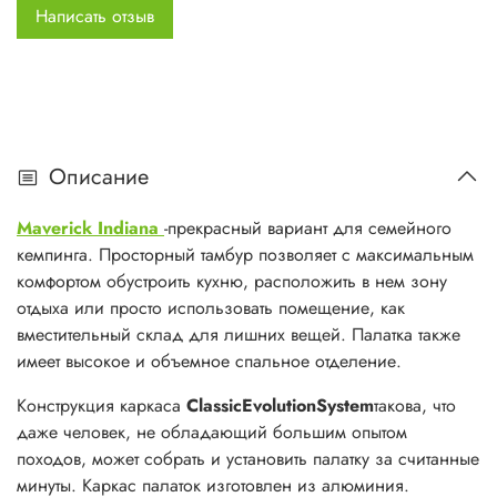
Не смотря на внушительные размеры палаток,
Написать отзыв
конструкция каркасов плюс использование
дополнительных ветровых оттяжек, позволяют
выдерживать значительные ветровые нагрузки. &nbsp;
В данной модели выносная дуга тамбура сделана из
фибергласа.
Описание
INDIANA &ndash; отличная кемпинговая палатка на
Maverick Indiana
-прекрасный вариант для семейного
традиционном каркасе, рассчитана на комфортное
кемпинга. Просторный тамбур позволяет с максимальным
проживание четырех человек. Центральная дуга каркаса
комфортом обустроить кухню, расположить в нем зону
палатки изготовлена из стали, а фронтальная и задняя
отдыха или просто использовать помещение, как
дуги &ndash; из фибергласа.
вместительный склад для лишних вещей. Палатка также
имеет высокое и объемное спальное отделение.
Количество мест - 4.
Количество окон - 3.
Конструкция каркаса
Classic
Evolution
System
такова, что
Количество входов - 2.
даже человек, не обладающий большим опытом
Время сборки - 5 мин.&nbsp;
походов, может собрать и установить палатку за считанные
Внешний тент
&nbsp;- Д - 430 см; Ш - 310 см; В - 185/215
минуты. Каркас палаток изготовлен из алюминия.