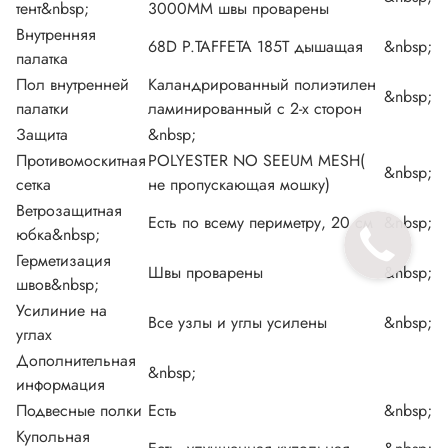
Ремкомплект
1 шт.
&nbsp;
тент&nbsp;
3000MM швы проварены
Описание
1 шт.
Внутренняя
68D P.TAFFETA 185T дышащая
&nbsp;
палатка
Пол внутренней
Каландрированный полиэтилен
&nbsp;
палатки
ламинированный с 2-х сторон
Защита
&nbsp;
Противомоскитная
POLYESTER NO SEEUM MESH(
&nbsp;
сетка
не пропускающая мошку)
Ветрозащитная
Есть по всему периметру, 20 см
&nbsp;
юбка&nbsp;
Герметизация
Швы проварены
&nbsp;
швов&nbsp;
Усилиние на
Все узлы и углы усилены
&nbsp;
углах
Дополнительная
&nbsp;
информация
Подвесные полки
Есть
&nbsp;
Купольная