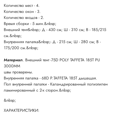
Количество мест - 4.
Кол-во спальных
Другие
1
Количество окон - 3.
комнат&nbsp;
товары
Количество входов - 2.
Конструкция
Классический
&nbsp;
Время сборки - 5 мин.&nbsp;
каркаса&nbsp;
Внешний тент
&nbsp;- Д - 430 см; Ш - 310 см; В - 185/215
Тип
Внешний
&nbsp;
см.&nbsp;
каркаса&nbsp;
Внутренняя палатка
&nbsp;- Д - 215 см; Ш - 280 см; В -
Конструкция
&nbsp;
175/200 см.&nbsp;
Кол-во
3
&nbsp;
окон&nbsp;
Материал
. Внешний тент -75D POLY TAFFETA 185T PU
Кол-во входов
2
&nbsp;
3000MM
Наличие
швы проварены.
Есть
&nbsp;
тамбура&nbsp;
Внутренняя палатка - 68D P.TAFFETA 185T дышащая.
DIA. 22MМ-1,9MM Х 9 - 2 шт,\
Пол внутренней палатки - Каландрированный полиэтилен
Основные дуги
серебро\, 12,7MM X 9 - 1
ламинированный с 2-х сторон.&nbsp;
&nbsp;
каркаса
шт,\синяя\, DIA 12,7MM X 7 - 1
&nbsp;
шт,\красная\
Габариты и вес
&nbsp;
ХАРАКТЕРИСТИКИ: