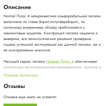
Описание
Normal Лотос 4 четырехместная комфортабельная палатка
выполнена по схеме &quot;полусфера&quot;, по
полезному внутреннему объему приближается к
кемпинговым моделям. Конструкция палатки надежна и
выверена, все технологические решения проверены
годами успешной эксплуатации как данной палатки, так и
ее конструктивных аналогов.
Несущий каркас палатки
Нормал Лотос 4
обеспечивает
уникальные эксплуатационные характеристики: простота и
легкость сборки, достаточная ветроустойчивость,
Показать полностью
независимость от условий установки - палатка одинаково
хорошо стоит на скале, в лесу и на снегу.
Отзывы
Вход внутренней палатки Лотос 4 оснащен антимоскитной
Отзывов еще никто не оставлял
сеткой, тент имеет систему вентиляции, ослабляющей