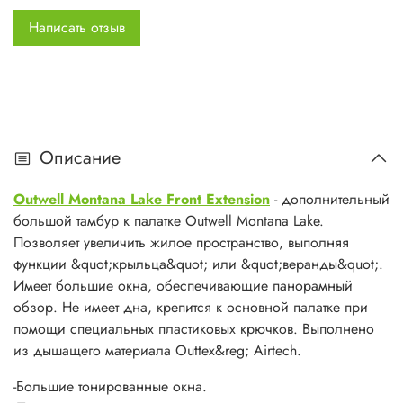
-Легко устанавливается.&nbsp;
Написать отзыв
Технические характеристики:
Тип палатки: &quot;туннель&quot;, дополнительное
помещение.
Материал: Outtex&reg; Airtech 65%&nbsp; Ripstop Cotton
35% polyster
Описание
Каркас: аллюминий #6063, 25 mm
Высота: 215 см.
Outwell Montana Lake Front Extension
- дополнительный
Ширина: 425 см.
большой тамбур к палатке Outwell Montana Lake.
Длина: 260 см.
Позволяет увеличить жилое пространство, выполняя
Размер в сложенном виде: 19 x 105 cм
функции &quot;крыльца&quot; или &quot;веранды&quot;.
Вес вместе с каркасом: 12.5 кг&nbsp;
Имеет большие окна, обеспечивающие панорамный
Watch Icon film
обзор. Не имеет дна, крепится к основной палатке при
помощи специальных пластиковых крючков. Выполнено
из дышащего материала Outtex&reg; Airtech.
Outtex&reg; Airtech
-Большие тонированные окна.