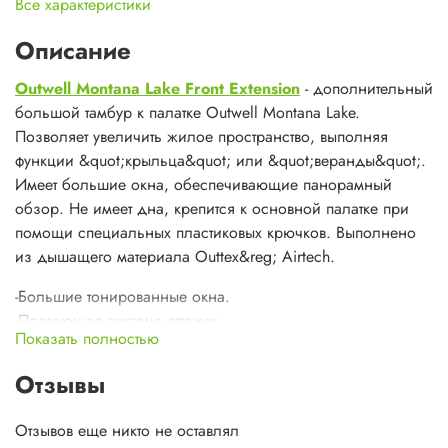
Все характеристики
Описание
Outwell Montana Lake Front Extension
- дополнительный
большой тамбур к палатке Outwell Montana Lake.
Позволяет увеличить жилое пространство, выполняя
функции &quot;крыльца&quot; или &quot;веранды&quot;.
Имеет большие окна, обеспечивающие панорамный
обзор. Не имеет дна, крепится к основной палатке при
помощи специальных пластиковых крючков. Выполнено
из дышащего материала Outtex&reg; Airtech.
-Большие тонированные окна.
-Плавающая система оттяжек.
Показать полностью
-Прочные молнии Outwell zips с дополнительной защитой
от дождя.
Отзывы
-Яркий цвет растяжек.
-Дополнительное усиление элементов конструкции,
Отзывов еще никто не оставлял
находящихся под&nbsp; напряжением.