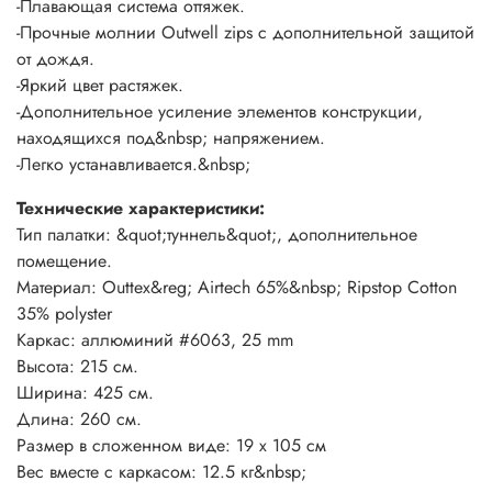
-Плавающая система оттяжек.
OGR System
-Прочные молнии Outwell zips с дополнительной защитой
от дождя.
-Яркий цвет растяжек.
Alloy Frame
-Дополнительное усиление элементов конструкции,
находящихся под&nbsp; напряжением.
-Легко устанавливается.&nbsp;
Reflective Guy Point
Технические характеристики:
Тип палатки: &quot;туннель&quot;, дополнительное
Carrybag
помещение.
&nbsp;
Материал: Outtex&reg; Airtech 65%&nbsp; Ripstop Cotton
35% polyster
Каркас: аллюминий #6063, 25 mm
Высота: 215 см.
Ширина: 425 см.
Длина: 260 см.
Размер в сложенном виде: 19 x 105 cм
Вес вместе с каркасом: 12.5 кг&nbsp;