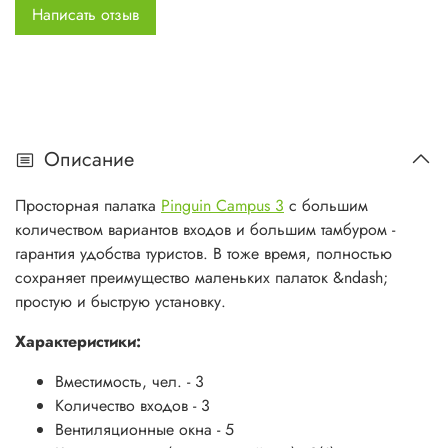
Материалы:&nbsp;
Написать отзыв
Дуги - Durawrap &Oslash;8,5/9,5 мм
Внешняя палатка - полиэфир, PU, 3000 мм водяного
столба&nbsp;
Дно - нейлон, PU, 10000 мм водяного столба
Описание
Размеры:
Внутренняя палатка, см - 220 x 205 х 135
Просторная палатка
Pinguin Campus 3
с большим
Внешняя палатка, см - 435 x 230 х 140
количеством вариантов входов и большим тамбуром -
Упаковка, см - 59 x 19
гарантия удобства туристов. В тоже время, полностью
сохраняет преимущество маленьких палаток &ndash;
простую и быструю установку.
Характеристики:
Вместимость, чел. - 3
Количество входов - 3
Вентиляционные окнa - 5