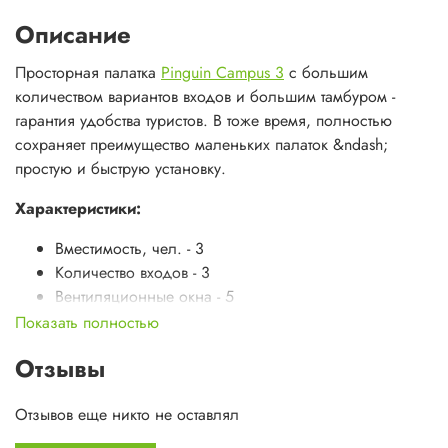
Описание
Просторная палатка
Pinguin Campus 3
с большим
количеством вариантов входов и большим тамбуром -
гарантия удобства туристов. В тоже время, полностью
сохраняет преимущество маленьких палаток &ndash;
простую и быструю установку.
Характеристики:
Вместимость, чел. - 3
Количество входов - 3
Вентиляционные окнa - 5
Количество дуг (пересечений дуг) - 3(1)
Показать полностью
Возможность установки без внутр. палатки - да
Отзывы
Вес, кг - 5.6
Вес тента, кг - 4
Отзывов еще никто не оставлял
Колышки - 21 шт / 0,33 кг&nbsp;