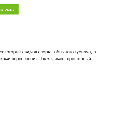
ышки - 20 шт / 0,31 кг&nbsp;
ть отзыв
лы:&nbsp;
и - дюралюминий 7001 T6, &Oslash;8,5 мм
шняя палатка - полиэфир, PU, 4000 мм водяного столба,
иконовое покрытие
 - нейлон, PU, 10000 мм водяного столба
ысокогорных видов спорта, обычного туризма, а
:
очками пересечения. Также, имеет просторный
тренняя палатка, см - 220 x 135/95 х 115
шняя палатка, см - 335 x 145 х 120
ковка, см - 52 x 15