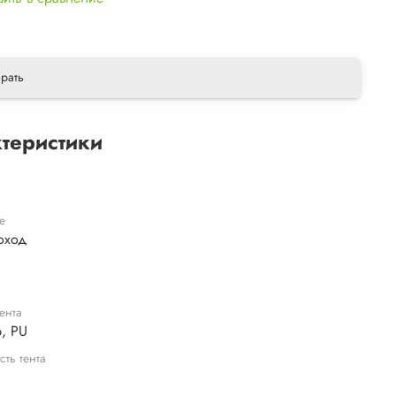
рать
теристики
е
оход
ента
, PU
сть тента