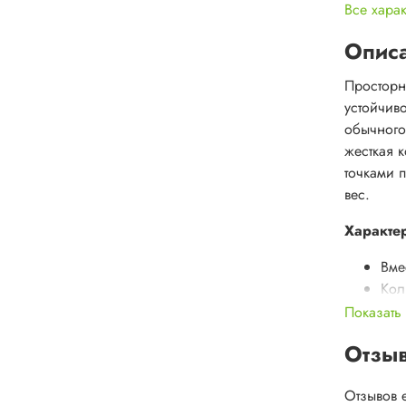
Все хара
Опис
Просторн
устойчив
обычного 
жесткая 
точками 
вес.
Характер
Вме
Кол
Вен
Показать
Кол
Отзы
Воз
Вес,
Отзывов 
Вес 