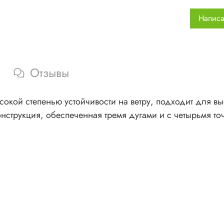
Кол
Написа
Материа
Дуг
Вне
Отзывы
сил
Дно
сокой степенью устойчивости на ветру, подходит для в
Размеры
онструкция, обеспеченная тремя дугами и с четырьмя т
Вну
Вне
Упа