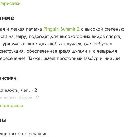
ктеристики
ание
ая и легкая палатка
Pinguin Summit 2
с высокой степенью
ости на ветру, подходит для высокогорных видов спорта,
туризма, а также для любых случаев, где требуется
конструкция, обеспеченная тремя дугами и с четырьмя
пересечения. Также, имеет просторный тамбур и низкий
истики:
стимость, чел. - 2
ичество входов - 2
тиляционные окнa - 2&nbsp;
 полностью
ичество дуг (пересечений дуг) - 3(4)
вы
можность установки без внутр. палатки - да
 кг - 3.6
еще никто не оставлял
тента, кг - 2.7