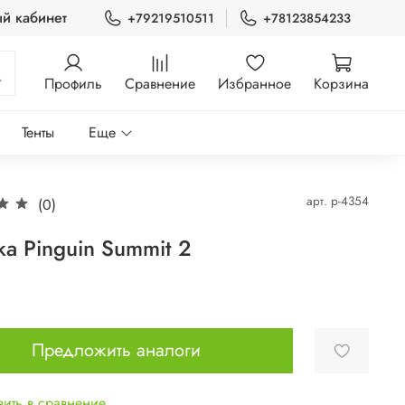
й кабинет
+79219510511
+78123854233
Профиль
Сравнение
Избранное
Корзина
Тенты
Еще
арт.
p-4354
(0)
ка Pinguin Summit 2
Предложить аналоги
ить в сравнение