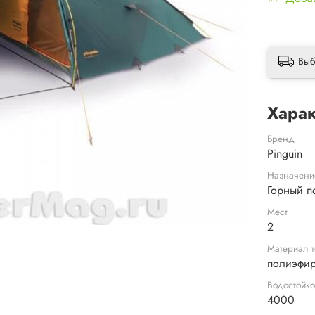
Выб
Харак
Бренд
Pinguin
Назначени
Горный п
Мест
2
Материал т
полиэфир
Водостойко
4000