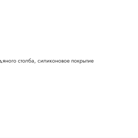
а
дяного столба, силиконовое покрытие