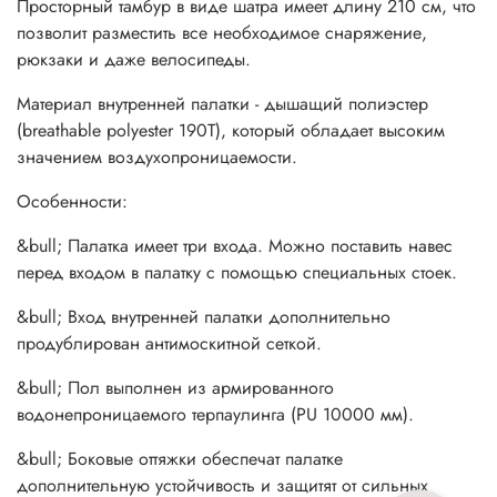
Цвет: серый/темно серый
Просторный тамбур в виде шатра имеет длину 210 см, что
позволит разместить все необходимое снаряжение,
рюкзаки и даже велосипеды.
Материал внутренней палатки - дышащий полиэстер
(breathable polyester 190T), который обладает высоким
значением воздухопроницаемости.
Особенности:
&bull; Палатка имеет три входа. Можно поставить навес
перед входом в палатку с помощью специальных стоек.
&bull; Вход внутренней палатки дополнительно
продублирован антимоскитной сеткой.
&bull; Пол выполнен из армированного
водонепроницаемого терпаулинга (PU 10000 мм).
&bull; Боковые оттяжки обеспечат палатке
дополнительную устойчивость и защитят от сильных