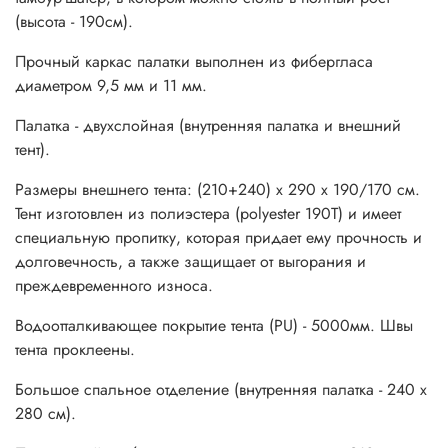
значением воздухопроницаемости.
(высота - 190см).
Особенности:
Прочный каркас палатки выполнен из фибергласа
диаметром 9,5 мм и 11 мм.
&bull; Палатка имеет три входа. Можно поставить навес
перед входом в палатку с помощью специальных стоек.
Палатка - двухслойная (внутренняя палатка и внешний
тент).
&bull; Вход внутренней палатки дополнительно
продублирован антимоскитной сеткой.
Размеры внешнего тента: (210+240) х 290 х 190/170 см.
Тент изготовлен из полиэстера (polyester 190T) и имеет
&bull; Пол выполнен из армированного
специальную пропитку, которая придает ему прочность и
водонепроницаемого терпаулинга (PU 10000 мм).
долговечность, а также защищает от выгорания и
&bull; Боковые оттяжки обеспечат палатке
преждевременного износа.
дополнительную устойчивость и защитят от сильных
Водоотталкивающее покрытие тента (PU) - 5000мм. Швы
порывов ветра. Колышки - 24 штук.
тента проклеены.
&bull; Вес палатки - 8 кг.
Большое спальное отделение (внутренняя палатка - 240 х
Размер в транспортировочном чехле - 70х29х26см.
280 см).