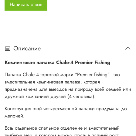
Написать отзыв
тент).
Размеры внешнего тента: (210+240) х 290 х 190/170 см.
Тент изготовлен из полиэстера (polyester 190T) и имеет
специальную пропитку, которая придает ему прочность и
долговечность, а также защищает от выгорания и
преждевременного износа.
Описание
Водоотталкивающее покрытие тента (PU) - 5000мм. Швы
Кемпинговая палатка Chale-4 Premier Fishing
тента проклеены.
Палатка Chale 4 торговой марки "Premier fishing" - это
Большое спальное отделение (внутренняя палатка - 240 х
вместительная кемпинговая палатка, которая
280 см).
предназначена для выездов на природу всей семьей или
дружной компанией друзей (4 человека).
Просторный тамбур в виде шатра имеет длину 210 см, что
позволит разместить все необходимое снаряжение,
Конструкция этой четырехместной палатки продумана до
рюкзаки и даже велосипеды.
мелочей.
Материал внутренней палатки - дышащий полиэстер
Есть отдельное спальное отделение и вместительный
(breathable polyester 190T), который обладает высоким
тамбур-шатер, в котором можно стоять в полный рост