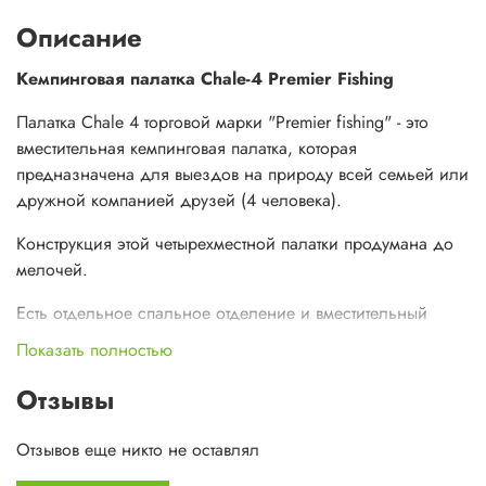
Описание
Кемпинговая палатка Chale-4 Premier Fishing
Палатка Chale 4 торговой марки "Premier fishing" - это
вместительная кемпинговая палатка, которая
предназначена для выездов на природу всей семьей или
дружной компанией друзей (4 человека).
Конструкция этой четырехместной палатки продумана до
мелочей.
Есть отдельное спальное отделение и вместительный
тамбур-шатер, в котором можно стоять в полный рост
Показать полностью
(высота - 190см).
Отзывы
Прочный каркас палатки выполнен из фибергласа
диаметром 9,5 мм и 11 мм.
Отзывов еще никто не оставлял
Палатка - двухслойная (внутренняя палатка и внешний