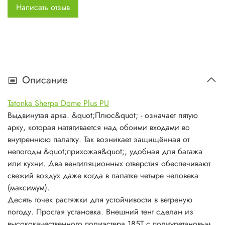
упаковке:
Написать отзыв
7001/Т6 Алюминий, анодированный ,
Стойки:
9,5 мм
Внутренняя
190T RipStop Nylon W/R
палатка:
Наружная
185 Polyester PU
палатка:
Описание
Пол:
210T Nylon Taffeta PU
Tatonka Sherpa Dome Plus PU
Выдвинутая арка. &quot;Плюс&quot; - означает пятую
арку, которая натягивается над обоими входами во
внутреннюю палатку. Так возникает защищённая от
непогоды &quot;прихожая&quot;, удобная для багажа
или кухни. Два вентиляционных отверстия обеспечивают
свежий воздух даже когда в палатке четыре человека
(максимум).
Десять точек растяжки для устойчивости в ветреную
погоду. Простая установка. Внешний тент сделан из
высококачественного полиэстера 185Т с полиуретановым