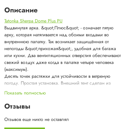
Описание
Tatonka Sherpa Dome Plus PU
Выдвинутая арка. &quot;Плюс&quot; - означает пятую
арку, которая натягивается над обоими входами во
внутреннюю палатку. Так возникает защищённая от
непогоды &quot;прихожая&quot;, удобная для багажа
или кухни. Два вентиляционных отверстия обеспечивают
свежий воздух даже когда в палатке четыре человека
(максимум).
Десять точек растяжки для устойчивости в ветреную
погоду. Простая установка. Внешний тент сделан из
высококачественного полиэстера 185Т с полиуретановым
Показать полностью
покрытием.
Отзывы
Вес:
5,00/5,40 кг
Размеры палатки:
126х270х380 см
Отзывов еще никто не оставлял
Размеры в
55х39х13 см