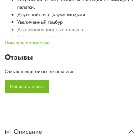
палатки.
Двухслойная с двумя входами
Увеличенный тамбур
Два вентиляционных клапана
Все швы проклеены
Показать полностью
Снежная юбка
Отзывы
Тент:
100% полиэстер 75D/190T Diamond RipStop PU,
Отзывов еще никто не оставлял
8000 мм в ст
Внутр. палатка:
100% дышащий полиэстер RipStop
Написать отзыв
Дно:
100% полиэстр 75D/190T 10000 мм в ст
Каркас:
Алюминий 8,5 мм
Количество мест:
2
Описание