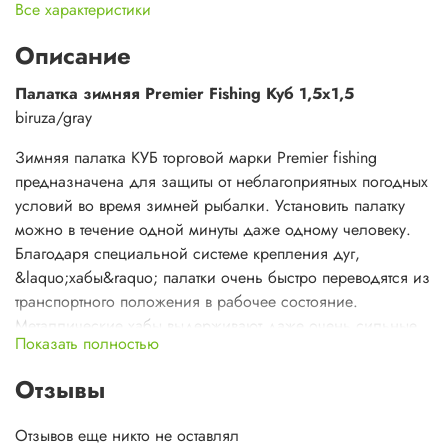
Все характеристики
Описание
Палатка зимняя Premier Fishing Куб 1,5х1,5
biruza/gray
Зимняя палатка КУБ торговой марки Premier fishing
предназначена для защиты от неблагоприятных погодных
условий во время зимней рыбалки. Установить палатку
можно в течение одной минуты даже одному человеку.
Благодаря специальной системе крепления дуг,
&laquo;хабы&raquo; палатки очень быстро переводятся из
транспортного положения в рабочее состояние.
Металлические хабы выдерживают даже очень сильные
Показать полностью
морозы.
Отзывы
Каркас изготовлен из прочного стеклопластикового прутка
диаметром 9,5 мм. В собранном виде палатка имеет
Отзывов еще никто не оставлял
кубическую форму с выпуклыми наружу стенками, что