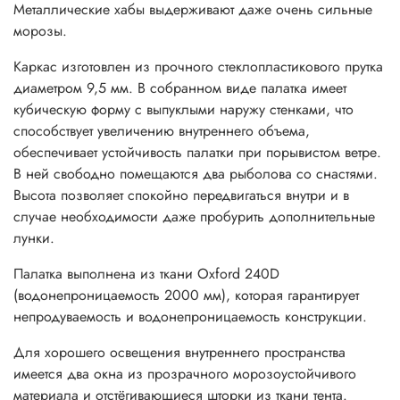
Металлические хабы выдерживают даже очень сильные
Снаружи на стенках есть светоотражающие элементы.
морозы.
Палатку легко увидеть в темное время суток или при
Каркас изготовлен из прочного стеклопластикового прутка
плохой видимости.
диаметром 9,5 мм. В собранном виде палатка имеет
кубическую форму с выпуклыми наружу стенками, что
Широкая ветрозащитная юбка помогает сохранить тепло.
способствует увеличению внутреннего объема,
обеспечивает устойчивость палатки при порывистом ветре.
Люверсы на юбке надежно закреплены.
В ней свободно помещаются два рыболова со снастями.
Куб хорошо притягивается ко льду при помощи
Высота позволяет спокойно передвигаться внутри и в
ввертышей.
случае необходимости даже пробурить дополнительные
лунки.
Удобная сумка-чехол сделана для переноски палатки как
в руках, так и на спине как рюкзак.
Палатка выполнена из ткани Oxford 240D
(водонепроницаемость 2000 мм), которая гарантирует
Особенности зимних палаток КУБ торговой марки Premier
непродуваемость и водонепроницаемость конструкции.
fishing:
Для хорошего освещения внутреннего пространства
- Пол в палатке отсутствует.
имеется два окна из прозрачного морозоустойчивого
материала и отстёгивающиеся шторки из ткани тента.
- Дуги каркаса зафиксированы в углах палатки в