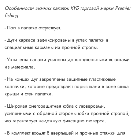
спине.
Особенности зимних палаток КУБ торговой марки Premier
Характеристики:
fishing:
• Размеры в рабочем состоянии, м: максимальная высота
- Пол в палатке отсутствует.
- 1,67; снизу - 1,46 х 1,46; сверху - 1,27 х 1,27.
- Дуги каркаса зафиксированы в углах палатки в
• Размеры в транспортном положении, м: 1,15 х 0,22 х
специальные карманы из прочной стропы.
0,22.
- Углы тента палатки усилены дополнительными вставками
• Вес, кг: 5,4.
из материала.
• Вместимость: 1-2 человека.
- На концах дуг закреплены защитные пластиковые
колпачки, которые предотвратят порыв ткани в зоне стыка
• Материал: полиэстер Oxford 240D с PU покрытием 2
крыши и стен палатки.
000 мм.
- Широкая снегозащитная юбка с люверсами,
• Каркас: fiberglass диаметром 9,5 мм.
усиленными с обратной стороны юбки прочной стропой,
что гарантирует надежную фиксацию люверса.
• Размер окна, см.: 20х20
- В комплект входят 8 ввертышей и прочные оттяжки для
• Цвет: бирюза/серый