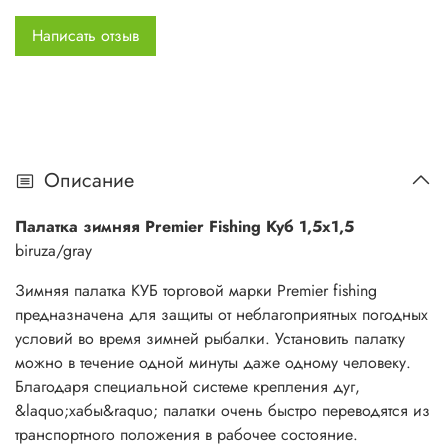
способствует увеличению внутреннего объема,
Написать отзыв
обеспечивает устойчивость палатки при порывистом ветре.
В ней свободно помещаются два рыболова со снастями.
Высота позволяет спокойно передвигаться внутри и в
случае необходимости даже пробурить дополнительные
лунки.
Палатка выполнена из ткани Oxford 240D
Описание
(водонепроницаемость 2000 мм), которая гарантирует
непродуваемость и водонепроницаемость конструкции.
Палатка зимняя Premier Fishing Куб 1,5х1,5
biruza/gray
Для хорошего освещения внутреннего пространства
имеется два окна из прозрачного морозоустойчивого
Зимняя палатка КУБ торговой марки Premier fishing
материала и отстёгивающиеся шторки из ткани тента.
предназначена для защиты от неблагоприятных погодных
условий во время зимней рыбалки. Установить палатку
Для создания комфортного микроклимата внутри
можно в течение одной минуты даже одному человеку.
закрытой палатки имеются 2 вентиляционных клапана в
Благодаря специальной системе крепления дуг,
виде рукава с утяжкой, один приточный, второй вытяжной.
&laquo;хабы&raquo; палатки очень быстро переводятся из
транспортного положения в рабочее состояние.
На стенках есть два кармана под рыболовные мелочи.