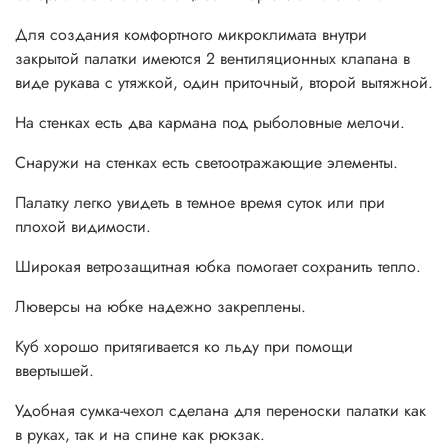
специальные карманы из прочной стропы.
Для создания комфортного микроклимата внутри
закрытой палатки имеются 2 вентиляционных клапана в
- Углы тента палатки усилены дополнительными вставками
виде рукава с утяжкой, один приточный, второй вытяжной.
из материала.
На стенках есть два кармана под рыболовные мелочи.
- На концах дуг закреплены защитные пластиковые
колпачки, которые предотвратят порыв ткани в зоне стыка
Снаружи на стенках есть светоотражающие элементы.
крыши и стен палатки.
Палатку легко увидеть в темное время суток или при
- Широкая снегозащитная юбка с люверсами,
плохой видимости.
усиленными с обратной стороны юбки прочной стропой,
что гарантирует надежную фиксацию люверса.
Широкая ветрозащитная юбка помогает сохранить тепло.
- В комплект входят 8 ввертышей и прочные оттяжки для
Люверсы на юбке надежно закреплены.
более надежной фиксации палатки ко льду.
Куб хорошо притягивается ко льду при помощи
- Светоотражающие элементы.
ввертышей.
- В комплект входит удобная сумка-чехол с рюкзачными
Удобная сумка-чехол сделана для переноски палатки как
лямками для возможности переноски как в руках, так и на
в руках, так и на спине как рюкзак.