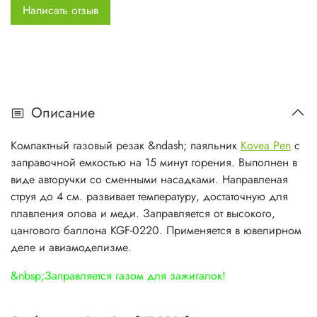
Написать отзыв
Характеристики:
Размер в упаковке: 57х22х198 мм.
Вес: 0.054 кг
Мощность: 0.17 кВт
Расход газа: 12 гр/ч
Описание
Температура нагрева: 1300 град
Компактный газовый резак &ndash; паяльник
Kovea Pen
с
заправочной емкостью на 15 минут горения. Выполнен в
виде авторучки со сменными насадками. Направленая
струя до 4 см. развивает температуру, достаточную для
плавления олова и меди. Заправляется от высокого,
цангового баллона KGF-0220. Применяется в ювелирном
деле и авиамоделизме.
&nbsp;Заправляется газом для зажигалок!