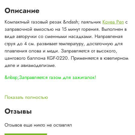
Описание
Компактный газовый резак &ndash; паяльник
Kovea Pen
с
заправочной емкостью на 15 минут горения. Выполнен в
виде авторучки со сменными насадками. Направленая
струя до 4 см. развивает температуру, достаточную для
плавления олова и меди. Заправляется от высокого,
цангового баллона KGF-0220. Применяется в ювелирном
деле и авиамоделизме.
&nbsp;Заправляется газом для зажигалок!
Особенности Byte Pen [KT-2201]:
Показать полностью
Отзывы
- заправочная емкость на 15 минут горения
- выполнен в виде авторучки
Отзывов еще никто не оставлял
- направленая струя до 4 см