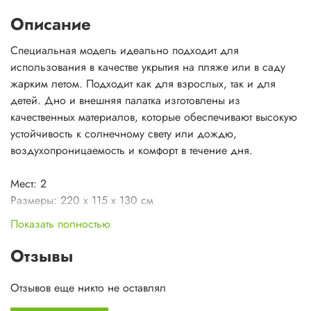
Описание
Специальная модель идеально подходит для
использования в качестве укрытия на пляже или в саду
жарким летом. Подходит как для взрослых, так и для
детей. Дно и внешняя палатка изготовлены из
качественных материалов, которые обеспечивают высокую
устойчивость к солнечному свету или дождю,
воздухопроницаемость и комфорт в течение дня.
Мест: 2
Размеры: 220 x 115 x 130 см
Размер упаковки: 55 x 13 х 13 см
Показать полностью
Вес: мин. 1,60 кг, макс. 1,70 кг
Тент: 4.000мм/cм2 Полиэстер 185Т с PU-покрытием, швы
Отзывы
проварены специальной лентой
Пол: армированный полиэтилен
Отзывов еще никто не оставлял
Дуги: фибергласовые дуги с ламинацией, 7,9 мм