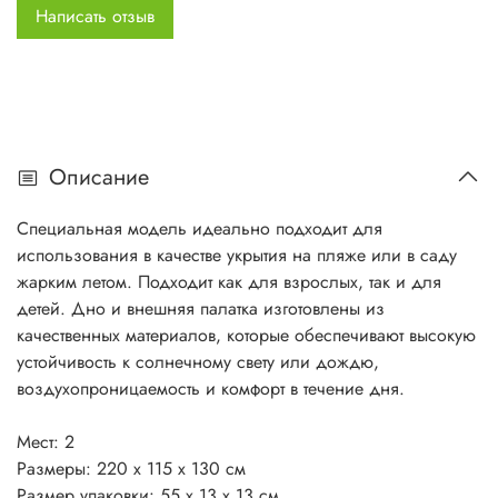
Конструкция: однослойная однокомнатная палатка c
Написать отзыв
внешним расположением дуг
Аксессуары: стальные колышки, набор для ремонта
Описание
Специальная модель идеально подходит для
использования в качестве укрытия на пляже или в саду
жарким летом. Подходит как для взрослых, так и для
детей. Дно и внешняя палатка изготовлены из
качественных материалов, которые обеспечивают высокую
устойчивость к солнечному свету или дождю,
воздухопроницаемость и комфорт в течение дня.
Мест: 2
Размеры: 220 x 115 x 130 см
Размер упаковки: 55 x 13 х 13 см