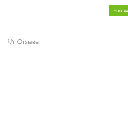
Каркас:
Написа
Объем, 
Вес, г:
2
&nbsp;
&nbsp;
Отзывы