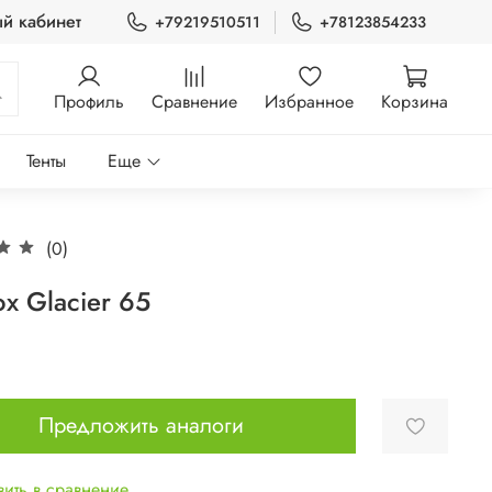
й кабинет
+79219510511
+78123854233
Профиль
Сравнение
Избранное
Корзина
Тенты
Еще
(0)
ox Glacier 65
Предложить аналоги
ить в сравнение