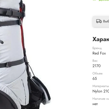
Выб
Харак
Бренд
Red Fox
Вес
2170
Объем
65
Материал
Nylon 21
Наличие н
нет