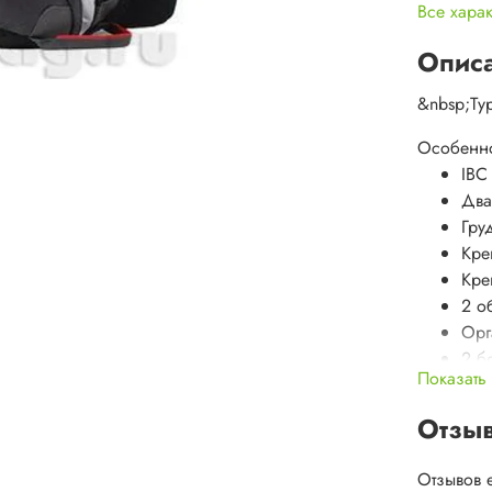
Все хара
Опис
&nbsp;Ту
Особенно
IBC
Два
Гру
Кре
Кре
2 о
Орг
2 б
Показать
Воз
Съе
Отзы
Съе
Отзывов 
Материа