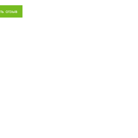
алюминиевые пластины
ть отзыв
л:
65
170