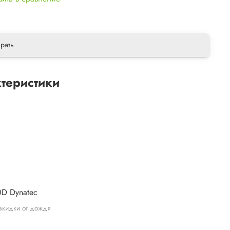
рать
теристики
ы
0D Dynatec
акидки от дождя