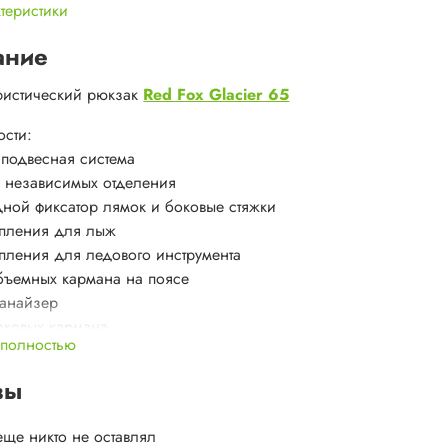
ктеристики
ание
ристический рюкзак
Red Fox Glacier 65
сти:
 подвесная система
 независимых отделения
дной фиксатор лямок и боковые стяжки
пления для лыж
пления для ледового инструмента
бъемных кармана на поясе
анайзер
оковых кармана
 полностью
можность размещения питьевой системы
мный верхний клапан
вы
мный анатомический поясной ремень
еще никто не оставлял
л:
Nylon 210D Dynatec