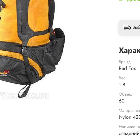
Выб
Харак
Бренд
Red Fox
Вес
1.8
Объем
60
Материал
Nylon 42
Наличие н
сведений