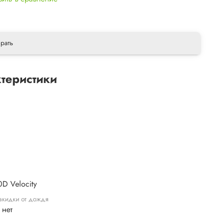
рать
теристики
ы
0D Velocity
акидки от дождя
 нет