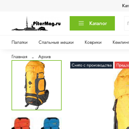
Кат
Каталог
Палатки
Спальные мешки
Коврики
Кемпинг
Главная
Архив
Снято с производства
Предз