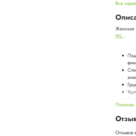
Все хара
Опис
Женская 
WL
.
Под
фик
Спе
ана
Гру
Удо
2 о
Показать
Сис
Нар
Отзы
Бок
Отзывов 