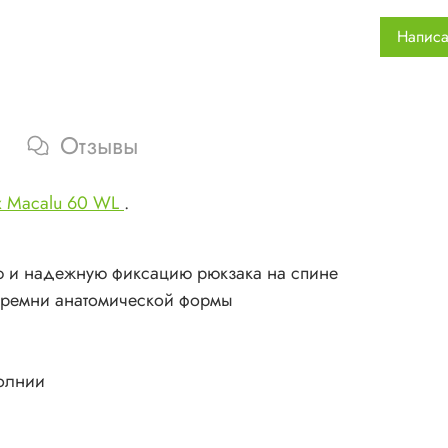
Написа
Отзывы
x Macalu 60 WL
.
ю и надежную фиксацию рюкзака на спине
 ремни анатомической формы
молнии