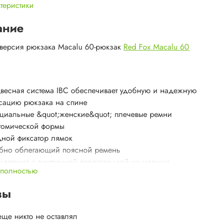
ктеристики
ание
версия рюкзака Macalu 60-рюкзак
Red Fox Macalu 60
весная система IBC обеспечивает удобную и надежную
сацию рюкзака на спине
циальные &quot;женские&quot; плечевые ремни
томической формы
дной фиксатор лямок
бно облегающий поясной ремень
тделения с внутренней перегородкой на молнии
 полностью
тема крепления ледового инструмента
ужные точки крепления снаряжения
вы
овые стяжк
еще никто не оставлял