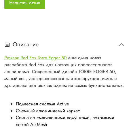
Написать отзыв
противооткидов
Дополнительный внутренний карман на молнии в
клапане для документов, ключей и т.д.
Система крепления ледового инструмента и палок
Наружные точки крепления снаряжения
Боковые стяжки
Описание
Специальные усиления материалом Hypalon в
областях повышенной нагрузки
Рюкзак Red Fox Torre Egger 50
еще одна новая
разработка Red Fox для настоящих профессионалов
альпинизма. Современный дизайн TORRE EGGER 50,
малый вес, усовершенствованная конструкция лямок и
др. делают этот рюкзак одним из самых функциональных.
Подвесная система Active
Съемный алюминиевый каркас
Спина со смягчающими подушками, покрытыми
сеткой Air-Mesh