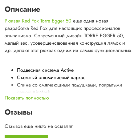
Описание
Рюкзак Red Fox Torre Egger 50
еще одна новая
разработка Red Fox для настоящих профессионалов
альпинизма. Современный дизайн TORRE EGGER 50,
малый вес, усовершенствованная конструкция лямок и
др. делают этот рюкзак одним из самых функциональных.
Подвесная система Active
Съемный алюминиевый каркас
Спина со смягчающими подушками, покрытыми
сеткой Air-Mesh
Показать полностью
Cистема вентиляции спины
Регулируемые плечевые ремни анатомической
Отзывы
формы
Грудной фиксатор лямок
Отзывов еще никто не оставлял
Съемный анатомический поясной ремень
Регулировка точек крепления пояса и