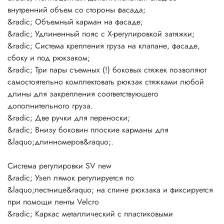
внутренний объем со стороны фасада;
&radic; Объемный карман на фасаде;
&radic; Удлиненный пояс с Х-регулировкой затяжки;
&radic; Система крепления груза на клапане, фасаде,
сбоку и под рюкзаком;
&radic; Три пары съемных (!) боковых стяжек позволяют
самостоятельно комплектовать рюкзак стяжками любой
длины для закрепления соответствующего
дополнительного груза.
&radic; Две ручки для переноски;
&radic; Внизу боковин плоские карманы для
&laquo;длинномеров&raquo;.
Система регулировки SV new
&radic; Узел лямок регулируется по
&laquo;лестнице&raquo; на спине рюкзака и фиксируется
при помощи ленты Velcro
&radic; Каркас металлический с пластиковыми