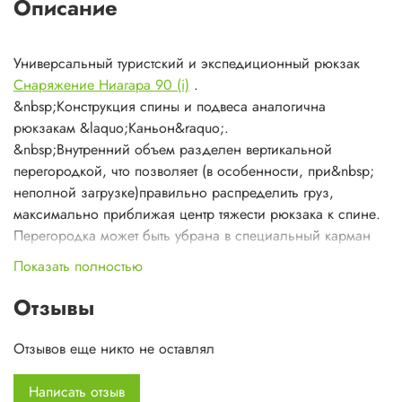
Описание
Универсальный туристский и экспедиционный рюкзак
Снаряжение Ниагара 90 (i)
.
&nbsp;Конструкция спины и подвеса аналогична
рюкзакам &laquo;Каньон&raquo;.
&nbsp;Внутренний объем разделен вертикальной
перегородкой, что позволяет (в особенности, при&nbsp;
неполной загрузке)правильно распределить груз,
максимально приближая центр тяжести рюкзака к спине.
Перегородка может быть убрана в специальный карман
на дне рюкзака.
Показать полностью
&radic; Полноценный дополнительный вход во
внутренний объем со стороны фасада;
Отзывы
&radic; Объемный карман на фасаде;
&radic; Удлиненный пояс с Х-регулировкой затяжки;
Отзывов еще никто не оставлял
&radic; Система крепления груза на клапане, фасаде,
сбоку и под рюкзаком;
Написать отзыв