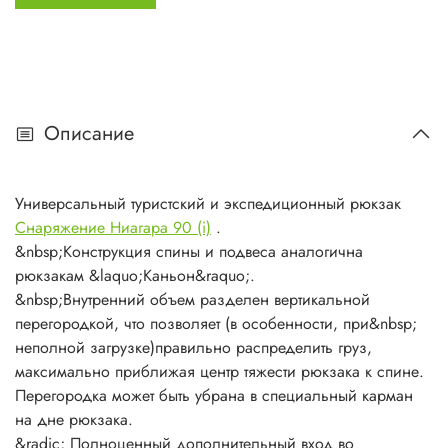
&radic; Три пары съемных (!) боковых стяжек позволяют
самостоятельно комплектовать рюкзак стяжками любой
длины для закрепления соответствующего
дополнительного груза.
&radic; Две ручки для переноски;
&radic; Внизу боковин плоские карманы для
Описание
&laquo;длинномеров&raquo;.
Система регулировки SV new
Универсальный туристский и экспедиционный рюкзак
&radic; Узел лямок регулируется по
Снаряжение Ниагара 90 (i)
.
&laquo;лестнице&raquo; на спине рюкзака и фиксируется
&nbsp;Конструкция спины и подвеса аналогична
при помощи ленты Velcro
рюкзакам &laquo;Каньон&raquo;.
&radic; Каркас металлический с пластиковыми
&nbsp;Внутренний объем разделен вертикальной
элементами придает дополнительную жесткость спины и
перегородкой, что позволяет (в особенности, при&nbsp;
удобство использования
неполной загрузке)правильно распределить груз,
&radic; Съемный грузовой пояс. Внутренняя часть пояса
максимально приближая центр тяжести рюкзака к спине.
изготовлена из вентилируемого 3D-AIRMESH&reg;
Перегородка может быть убрана в специальный карман
на дне рюкзака.
&radic; Полноценный дополнительный вход во