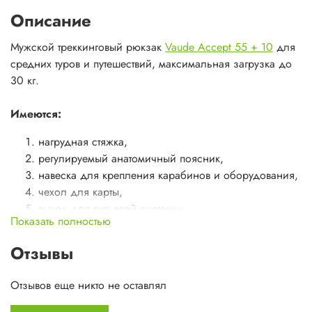
Описание
Мужской треккинговый рюкзак
Vaude Accept 55 + 10
для
средних туров и путешествий, максимальная загрузка до
30 кг.
Имеются:
нагрудная стяжка,
регулируемый анатомичный поясник,
навеска для крепления карабинов и оборудования,
чехол для карты,
выход для питьевой системы,
Показать полностью
съемный плавающий клапан,
отделения для быстрого и удобного доступа к
Отзывы
содержимому внутри рюкзака,
удобная подвеска,
Отзывов еще никто не оставлял
боковые стяжки, боковые скрытые карманы,
используются материалы разной плотности для