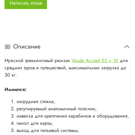
Написать отзыв
облегчения рюкзака.
Используемые материалы:
450 D small Diamond Ripstop Polyamid PU покрытие
300 D Honeycomb Polyester PU покрытие
Описание
500 D Cordura Polyamid PU покрытие
Мужской треккинговый рюкзак
Vaude Accept 55 + 10
для
размеры: 65 x 30 x 19 см
средних туров и путешествий, максимальная загрузка до
вес: 2450 г
30 кг.
Имеются:
нагрудная стяжка,
регулируемый анатомичный поясник,
навеска для крепления карабинов и оборудования,
чехол для карты,
выход для питьевой системы,