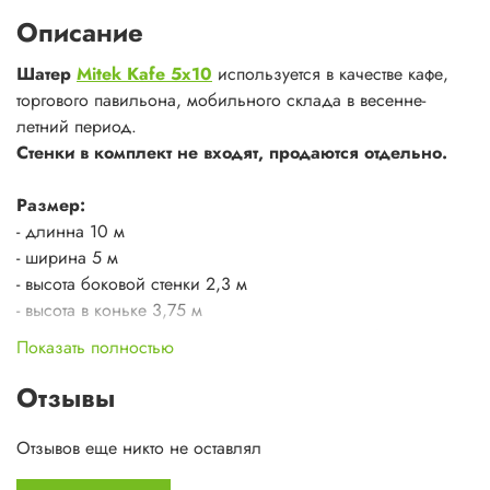
Описание
Шатер
Mitek Kafe 5x10
используется в качестве кафе,
торгового павильона, мобильного склада в весенне-
летний период.
Стенки в комплект не входят, продаются отдельно.
Размер:
- длинна 10 м
- ширина 5 м
- высота боковой стенки 2,3 м
- высота в коньке 3,75 м
- расстояние между вертикальными стойками 2,5 м
Показать полностью
Каркас:
стальная оцинкованная профильная труба
Отзывы
40х40х2 мм, имеет нижнее основание.
Для быстрого и многократного монтажа и демонтажа
Отзывов еще никто не оставлял
каркаса применяется система безболтового соединения.