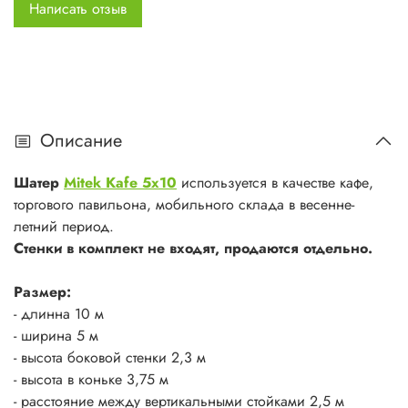
Для фиксации элементов каркаса используются кнопки-
Написать отзыв
защёлки.
Тент:
ткань ПВХ (630 гр. м.кв.). Крепление тента
осуществляется за счет стропы с храповым натяжным
механизмом. Храповый механизм позволяет натянуть тент
без каких-либо усилий в кратчайшее время.
Описание
Дополнительно:
шатер может комплектоваться съемными
Шатер
Mitek Kafe 5x10
используется в качестве кафе,
стенками шириной 2,5 м, для полного закрытия шатра
торгового павильона, мобильного склада в весенне-
необходимо 12 стен. Стены являются
летний период.
взаимозаменяемыми, что позволяет комплектовать ими
Стенки в комплект не входят, продаются отдельно.
шатер в любом сочетании.
Размер:
- длинна 10 м
- ширина 5 м
- высота боковой стенки 2,3 м
- высота в коньке 3,75 м
- расстояние между вертикальными стойками 2,5 м