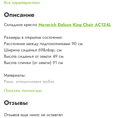
Все характеристики
Описание
Складное кресло
Maverick Deluxe King Chair AC124L
Размеры в открытом состоянии:
Расстояние между подлокотниками 90 см
Ширина сиденья 69&nbsp; см
Высота сиденья от земли 49 см
Высота спинки (от земли) 91 см
Материалы:
Рама: алюминиевая трубка
Материал сиденья: полиэстер 600D
Показать полностью
Упаковочная сумка: полиэстер 300D с PU пропиткой
Отзывы
Вес 3.2 кг
Максимальная нагрузка 150 кг
Отзывов еще никто не оставлял