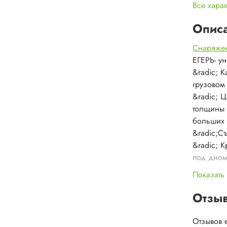
Все хара
Опис
Снаряжен
ЕГЕРЬ- у
&radic; 
грузовом
&radic; 
толщины 
больших 
&radic;С
&radic; 
под дном
из них-2 
Показать
&radic; 
съемными
Отзы
&laquo;с
Система 
Отзывов 