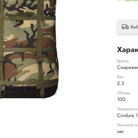
Выб
Харак
Бренд
Снаряже
Вес
2.3
Объем
100
Материал
Cordura 
Наличие н
нет