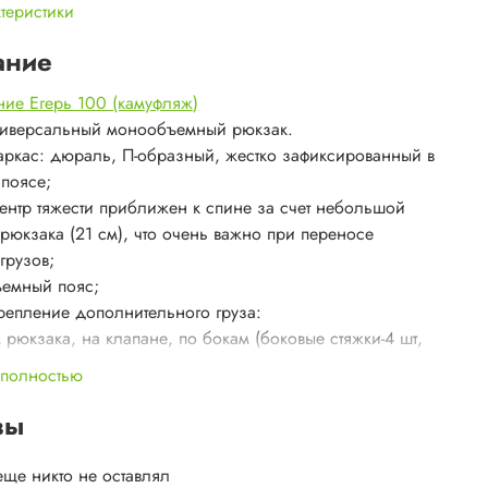
ктеристики
ание
ие Егерь 100 (камуфляж)
ниверсальный монообъемный рюкзак.
Каркас: дюраль, П-образный, жестко зафиксированный в
 поясе;
Центр тяжести приближен к спине за счет небольшой
рюкзака (21 см), что очень важно при переносе
грузов;
ъемный пояс;
Крепление дополнительного груза:
 рюкзака, на клапане, по бокам (боковые стяжки-4 шт,
кольцевые), на фасаде .
 полностью
Рюкзак может быть доукомплектован двумя
 боковыми карманами объемом 5 литров каждый со
вы
нежными&raquo; тубусами.
регулировки SV new
еще никто не оставлял