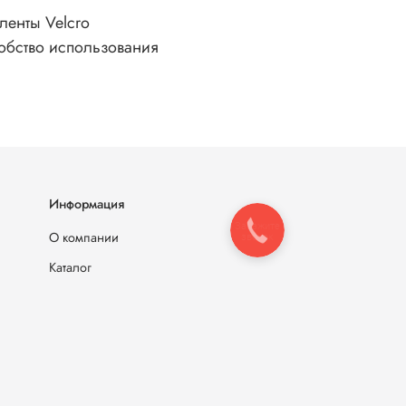
ленты Velcro
добство использования
Информация
Закажите
О компании
звонок
Каталог