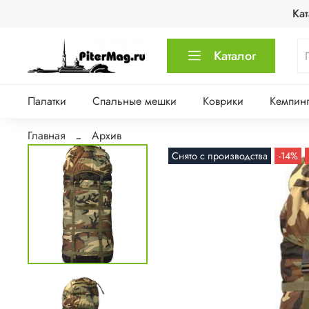
Кат
Каталог
Палатки
Спальные мешки
Коврики
Кемпинг
Главная
Архив
Снято с производства
-14%