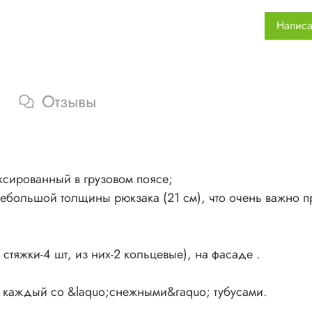
&radic; 
спине рю
Написа
&radic; 
придает 
использо
&radic; 
Отзывы
изготовл
ксированный в грузовом поясе;
 небольшой толщины рюкзака (21 см), что очень важно 
стяжки-4 шт, из них-2 кольцевые), на фасаде .
 каждый со &laquo;снежными&raquo; тубусами.