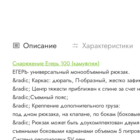
Описание
Характеристики
Снаряжение Егерь 100 (камуфляж)
ЕГЕРЬ- универсальный монообъемный рюкзак.
&radic; Каркас: дюраль, П-образный, жестко зафи
&radic; Центр тяжести приближен к спине за счет
&radic;Съемный пояс;
&radic; Крепление дополнительного груза:
под дном рюкзака, на клапане, по бокам (боковые 
&radic; Рюкзак может быть доукомплектован двумя
съемными боковыми карманами объемом 5 литров
Система регулировки SV new