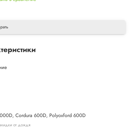
рать
теристики
ние
ы
1000D, Cordura 600D, Polyoxford 600D
акидки от дождя