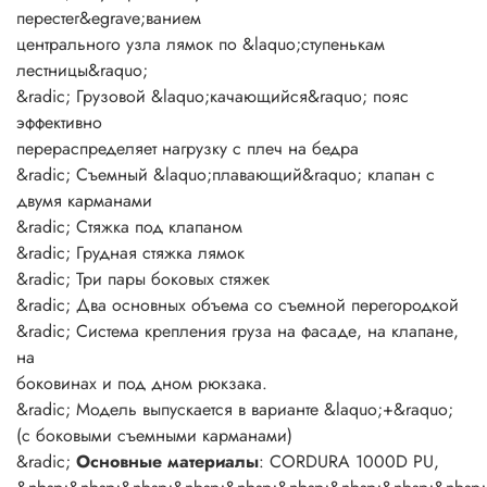
&nbsp;&nbsp;&nbsp;&nbsp;&nbsp;&nbsp;&nbsp;&nbsp;&nbsp;
перестег&egrave;ванием
Polyoxford 300D, Airmesh
центрального узла лямок по &laquo;ступенькам
лестницы&raquo;
Объем (л):
110
&radic; Грузовой &laquo;качающийся&raquo; пояс
Вес (кг):
2.5
эффективно
Назначение:
&mdash;
перераспределяет нагрузку с плеч на бедра
Система регулировки / конструкция спины:
Sv new
&radic; Съемный &laquo;плавающий&raquo; клапан с
Пояс:
Качающийся
двумя карманами
Элементы жесткости:
Металлический каркас
&radic; Стяжка под клапаном
Нижний обьем:
Есть
&radic; Грудная стяжка лямок
Фронтальный вход:
Нет
&radic; Три пары боковых стяжек
Карманы в нижней части боковин:
Есть
&radic; Два основных объема со съемной перегородкой
Боковые карманы:
Есть
&radic; Система крепления груза на фасаде, на клапане,
Боковые стяжки:
Есть
на
Фурнитура:
Nexus, YKK, MKK
боковинах и под дном рюкзака.
Штормовой чехол:
Нет
&radic; Модель выпускается в варианте &laquo;+&raquo;
Емкость для воды:
Не предусмотрена
(с боковыми съемными карманами)
Крепление для треккинговых палок:
нет
&radic;
Основные материалы
: CORDURA 1000D PU,
Крепление для ледоруба:
Есть