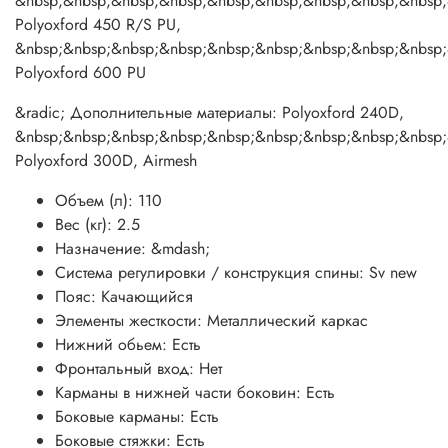
&nbsp;&nbsp;&nbsp;&nbsp;&nbsp;&nbsp;&nbsp;&nbsp;&nbsp;
Камуфляжное исполнение:
Нет
Polyoxford 450 R/S PU,
Светоотражающие элементы:
Есть
&nbsp;&nbsp;&nbsp;&nbsp;&nbsp;&nbsp;&nbsp;&nbsp;&nbsp;
Артикул производителя:
&mdash;
Polyoxford 600 PU
&radic; Дополнительные материалы: Polyoxford 240D,
&nbsp;&nbsp;&nbsp;&nbsp;&nbsp;&nbsp;&nbsp;&nbsp;&nbsp;
Polyoxford 300D, Airmesh
Объем (л):
110
Вес (кг):
2.5
Назначение:
&mdash;
Система регулировки / конструкция спины:
Sv new
Пояс:
Качающийся
Элементы жесткости:
Металлический каркас
Нижний обьем:
Есть
Фронтальный вход:
Нет
Карманы в нижней части боковин:
Есть
Боковые карманы:
Есть
Боковые стяжки:
Есть