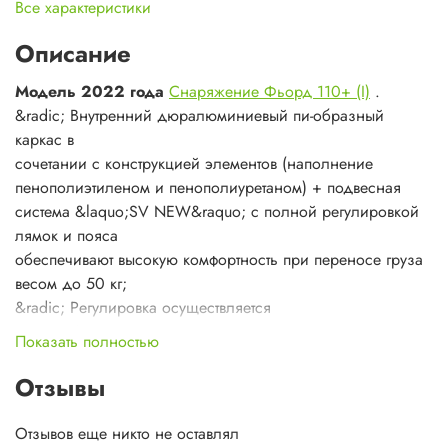
Все характеристики
Описание
Модель 2022 года
Снаряжение Фьорд 110+ (I)
.
&radic; Внутренний дюралюминиевый пи-образный
каркаc в
сочетании с конструкцией элементов (наполнение
пенополиэтиленом и пенополиуретаном) + подвесная
система &laquo;SV NEW&raquo; с полной регулировкой
лямок и пояса
обеспечивают высокую комфортность при переносе груза
весом до 50 кг;
&radic; Регулировка осуществляется
перестег&egrave;ванием
Показать полностью
центрального узла лямок по &laquo;ступенькам
лестницы&raquo;
Отзывы
&radic; Грузовой &laquo;качающийся&raquo; пояс
эффективно
Отзывов еще никто не оставлял