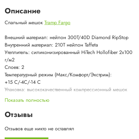
Описание
Спальный мешок
Tramp Fargo
Внешний материал: нейлон 300T/40D Diamond RipStop
Внутренний материал: 210T нейлон Taffeta
Утеплитель: силиконизированный HiTech Hollofiber 2х100
г/м2
Слоев: 2
Температурный режим (Макс/Комфорт/Экстрим):
+15 С/-4С/-14 С
Упаковка: высококачественный компрессионный мешок
Вес: 1450 г
Показать полностью
Размер: 230x80х55 см
Цвета: оранжевый/серый или индиго/черный
Отзывы
Отзывов еще никто не оставлял