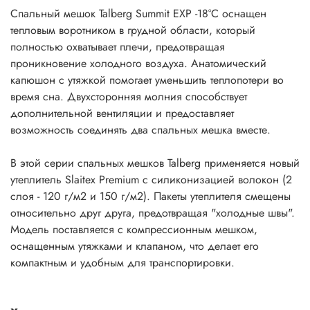
• Размер – 220х85х50 см
Спальный мешок Talberg Summit EXP -18°C оснащен
• Материал внешний – 100% Polyester Taffeta 360T 30D
тепловым воротником в грудной области, который
WR-CIRE
полностью охватывает плечи, предотвращая
• Материал внутренний – 100% Polyester Taffeta 360T 30D
проникновение холодного воздуха. Анатомический
WR-CIRE
капюшон с утяжкой помогает уменьшить теплопотери во
• Утеплитель: 270 гр/м2 Polyester Slaitex Premium
время сна. Двухсторонняя молния способствует
• Размер спальника в чехле – 36 х 24
дополнительной вентиляции и предоставляет
• Вес – 1,59 кг
возможность соединять два спальных мешка вместе.
• Страна производства — Россия
В этой серии спальных мешков Talberg применяется новый
Артикул : TLS-005-18
утеплитель Slaitex Premium с силиконизацией волокон (2
слоя - 120 г/м2 и 150 г/м2). Пакеты утеплителя смещены
относительно друг друга, предотвращая "холодные швы".
Модель поставляется с компрессионным мешком,
оснащенным утяжками и клапаном, что делает его
компактным и удобным для транспортировки.